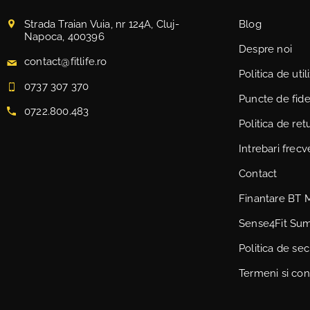
Strada Traian Vuia, nr 124A, Cluj-
Blog
Napoca, 400396
Despre noi
contact@fitlife.ro
Politica de uti
0737 307 370
Puncte de fidel
0722.800.483
Politica de ret
Intrebari frec
Contact
Finantare BT 
Sense4Fit Su
Politica de sec
Termeni si cond