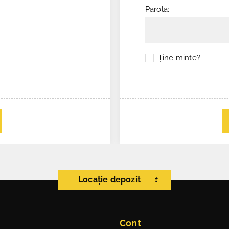
Parola:
Ţine minte?
Locație depozit
Cont