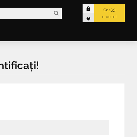
Cos
0
0,00 lei
tificați!