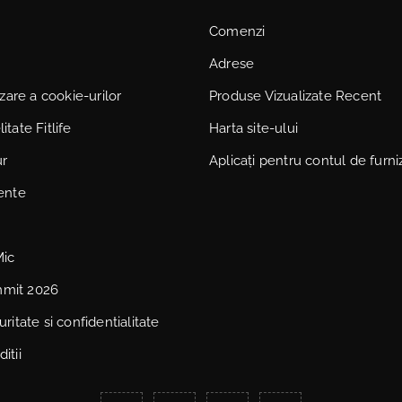
Comenzi
Adrese
lizare a cookie-urilor
Produse Vizualizate Recent
itate Fitlife
Harta site-ului
ur
Aplicați pentru contul de furni
vente
Mic
mmit 2026
uritate si confidentialitate
itii