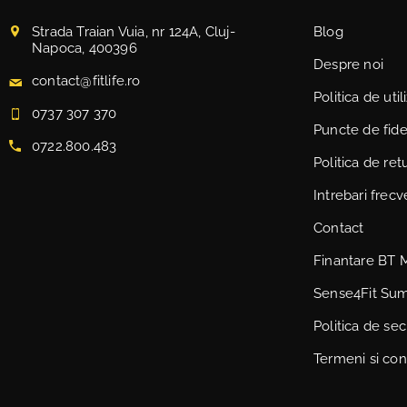
Strada Traian Vuia, nr 124A, Cluj-
Blog
Napoca, 400396
Despre noi
contact@fitlife.ro
Politica de uti
0737 307 370
Puncte de fidel
0722.800.483
Politica de ret
Intrebari frec
Contact
Finantare BT 
Sense4Fit Su
Politica de sec
Termeni si cond