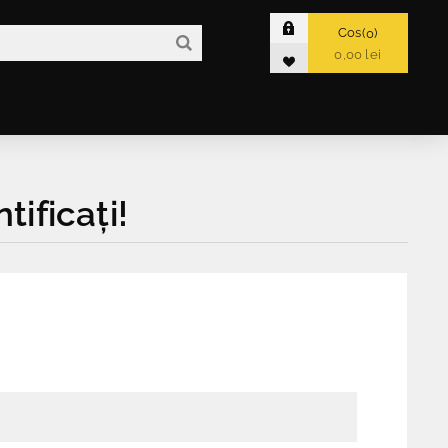
Cos
0
0,00 lei
tificați!