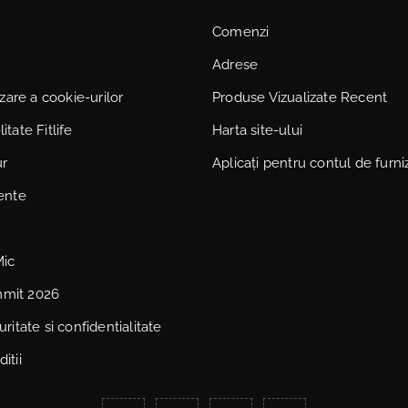
Comenzi
Adrese
lizare a cookie-urilor
Produse Vizualizate Recent
itate Fitlife
Harta site-ului
ur
Aplicați pentru contul de furni
vente
Mic
mmit 2026
uritate si confidentialitate
itii