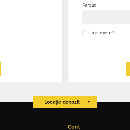
Parola:
Ţine minte?
Locație depozit
Cont