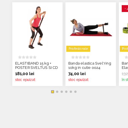
-
Profesionale
Pro
ELASTIBAND 15 kg +
Banda elastica Svel'ring
Ban
POSTER SVELTUS SI CD
10kg in cutie 0024
Ela
111
181,00 lei
74,00 lei
132
stoc epuizat
stoc epuizat
în s