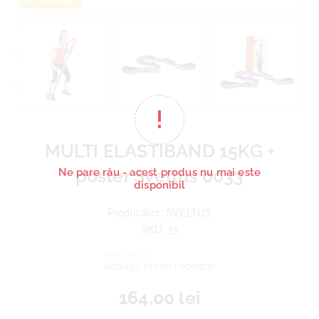
Profesionale
MULTI ELASTIBAND 15KG +
poster Sveltus 0033
Ne pare rău - acest produs nu mai este
disponibil
Producător:
SVELTUS
SKU:
33
Adaugă prima recenzie
164,00 lei