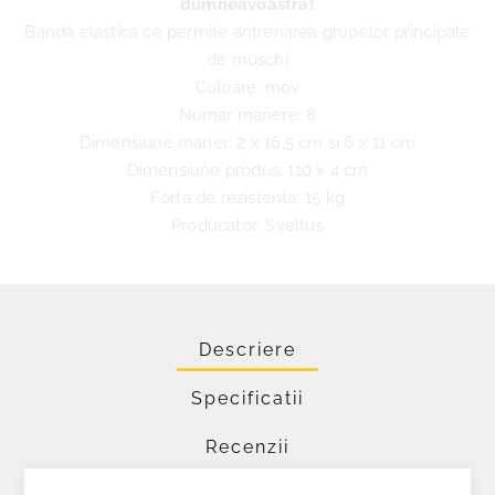
dumneavoastra!
Banda elastica ce permite antrenarea grupelor principale
de muschi
Culoare: mov
Numar manere: 8
Dimensiune maner: 2 x 16,5 cm si 6 x 11 cm
Dimensiune produs: 110 x 4 cm
Forta de rezistenta: 15 kg
Producator: Sveltus
Descriere
Specificatii
Recenzii