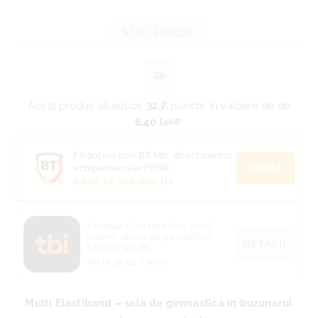
STOC EPUIZAT
Acest produs vă aduce
32
💰 puncte în valoare de de
6,40 lei
💸
Finanțare prin BT Mic, direct pentru
echipamentele Fitlife.
DETALII
până la 300.000 lei
Cumpara-l in rate fixe, 100%
online, direct de pe telefon,
DETALII
tableta sau PC.
De la
16,04
/ luna
Multi Elastiband – sala de gimnastica in buzunarul