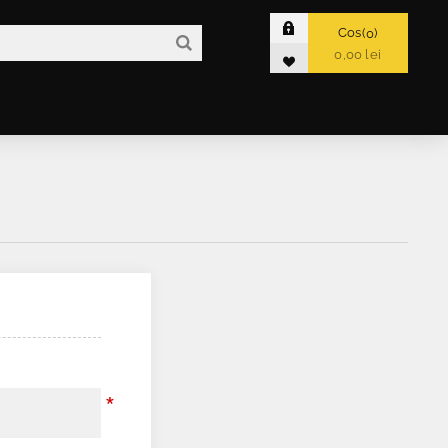
Cos
0
0,00 lei
*