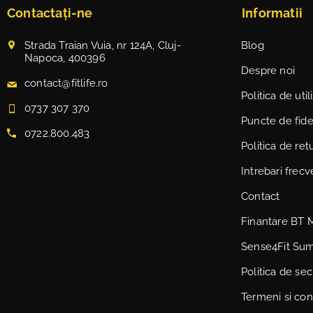
Contactați-ne
Informatii
Strada Traian Vuia, nr 124A, Cluj-
Blog
Napoca, 400396
Despre noi
contact@fitlife.ro
Politica de uti
0737 307 370
Puncte de fidel
0722.800.483
Politica de ret
Intrebari frec
Contact
Finantare BT 
Sense4Fit Su
Politica de sec
Termeni si cond