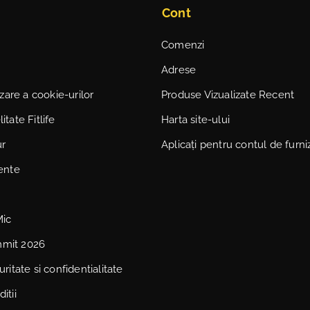
Cont
Comenzi
Adrese
lizare a cookie-urilor
Produse Vizualizate Recent
itate Fitlife
Harta site-ului
ur
Aplicați pentru contul de furni
vente
Mic
mmit 2026
uritate si confidentialitate
itii