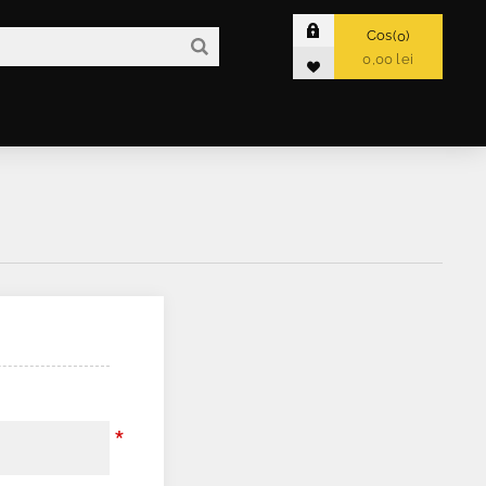
Cos
0
0,00 lei
*