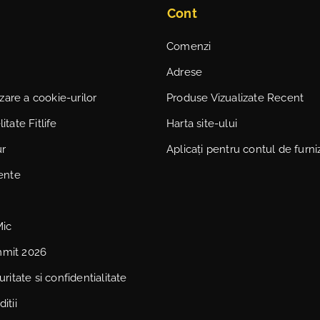
Cont
Comenzi
Adrese
lizare a cookie-urilor
Produse Vizualizate Recent
itate Fitlife
Harta site-ului
ur
Aplicați pentru contul de furni
vente
Mic
mmit 2026
uritate si confidentialitate
itii