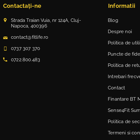
Contactați-ne
Informatii
Strada Traian Vuia, nr 124A, Cluj-
Blog
Napoca, 400396
Despre noi
contact@fitlife.ro
Politica de uti
0737 307 370
Puncte de fidel
0722.800.483
Politica de ret
Intrebari frec
Contact
Finantare BT 
Sense4Fit Su
Politica de sec
Termeni si cond