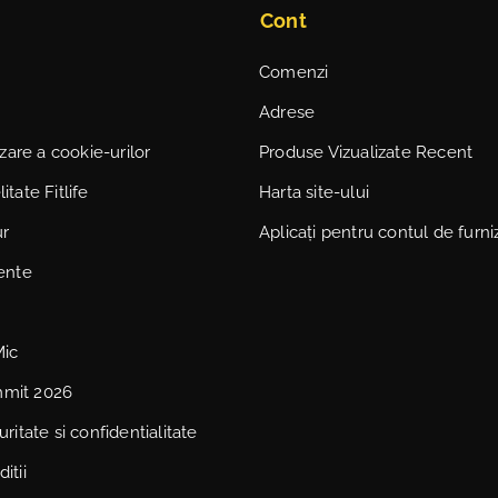
Cont
Comenzi
Adrese
lizare a cookie-urilor
Produse Vizualizate Recent
itate Fitlife
Harta site-ului
ur
Aplicați pentru contul de furni
vente
Mic
mmit 2026
uritate si confidentialitate
itii