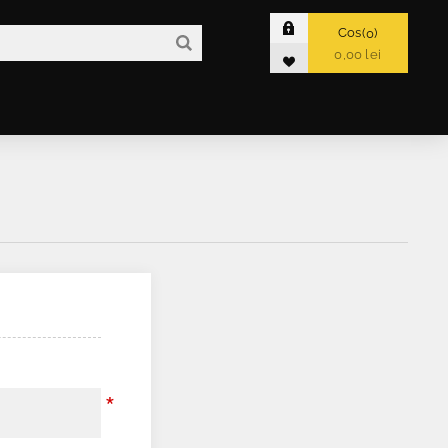
Cos
0
0,00 lei
*