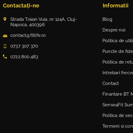
Contactați-ne
Informatii
Strada Traian Vuia, nr 124A, Cluj-
Blog
Napoca, 400396
Despre noi
contact@fitlife.ro
Politica de uti
0737 307 370
Puncte de fidel
0722.800.483
Politica de ret
Intrebari frec
Contact
Finantare BT 
Sense4Fit Su
Politica de sec
Termeni si cond