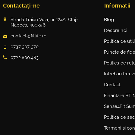
Contactați-ne
Informatii
Strada Traian Vuia, nr 124A, Cluj-
Blog
Napoca, 400396
Despre noi
contact@fitlife.ro
Politica de uti
0737 307 370
Puncte de fidel
0722.800.483
Politica de ret
Intrebari frec
Contact
Finantare BT 
Sense4Fit Su
Politica de sec
Termeni si cond