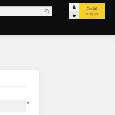
Cos
0
0,00 lei
*