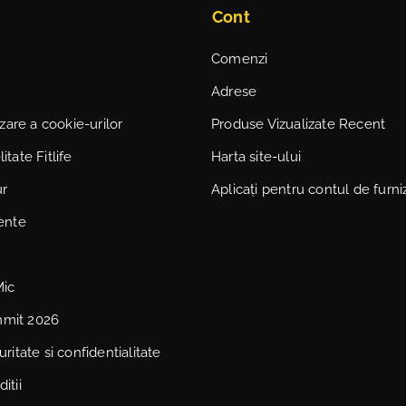
Cont
Comenzi
Adrese
lizare a cookie-urilor
Produse Vizualizate Recent
itate Fitlife
Harta site-ului
ur
Aplicați pentru contul de furni
vente
Mic
mmit 2026
uritate si confidentialitate
itii