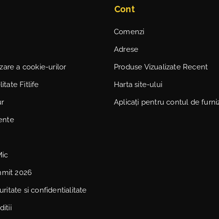
Cont
Comenzi
Adrese
lizare a cookie-urilor
Produse Vizualizate Recent
itate Fitlife
Harta site-ului
ur
Aplicați pentru contul de furni
vente
Mic
mmit 2026
uritate si confidentialitate
itii