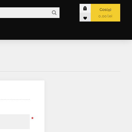
Cos
0
0,00 lei
*