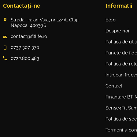
Contactați-ne
Informatii
Strada Traian Vuia, nr 124A, Cluj-
Blog
Napoca, 400396
Despre noi
contact@fitlife.ro
Politica de uti
0737 307 370
Puncte de fidel
0722.800.483
Politica de ret
Intrebari frec
Contact
Finantare BT 
Sense4Fit Su
Politica de sec
Termeni si cond