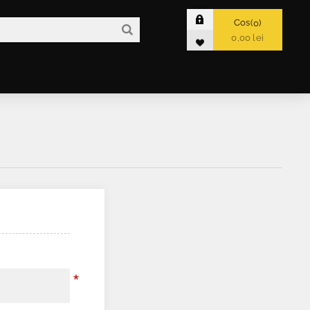
Cos
0
0,00 lei
*