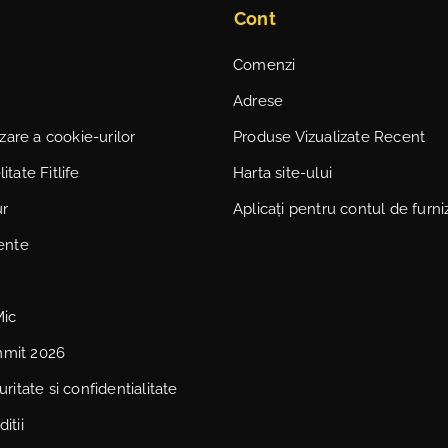
Cont
Comenzi
Adrese
lizare a cookie-urilor
Produse Vizualizate Recent
itate Fitlife
Harta site-ului
ur
Aplicați pentru contul de furni
vente
Mic
mmit 2026
uritate si confidentialitate
itii