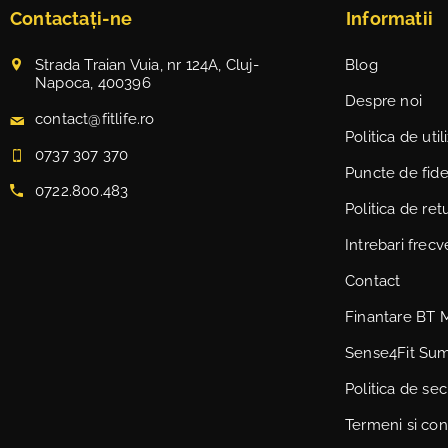
Contactați-ne
Informatii
Strada Traian Vuia, nr 124A, Cluj-
Blog
Napoca, 400396
Despre noi
contact@fitlife.ro
Politica de uti
0737 307 370
Puncte de fidel
0722.800.483
Politica de ret
Intrebari frec
Contact
Finantare BT 
Sense4Fit Su
Politica de sec
Termeni si cond