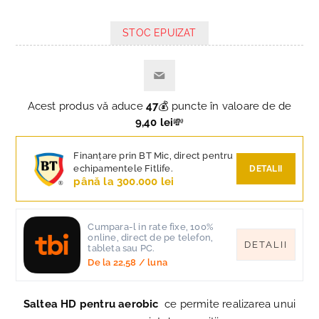
STOC EPUIZAT
Acest produs vă aduce
47
💰 puncte în valoare de de
9,40 lei
💸
Finanțare prin BT Mic, direct pentru
echipamentele Fitlife.
DETALII
până la 300.000 lei
Cumpara-l in rate fixe, 100%
online, direct de pe telefon,
DETALII
tableta sau PC.
De la
22,58
/ luna
Saltea HD pentru aerobic
ce permite realizarea unui