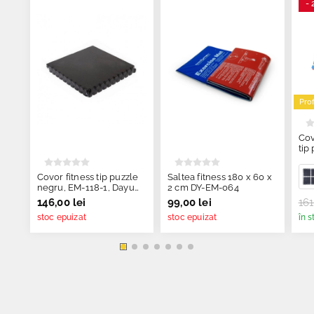
- 
Pro
Cov
tip
cm,
Covor fitness tip puzzle
Saltea fitness 180 x 60 x
negru, EM-118-1, Dayu
2 cm DY-EM-064
Fitness
146,00 lei
99,00 lei
161
stoc epuizat
stoc epuizat
în s