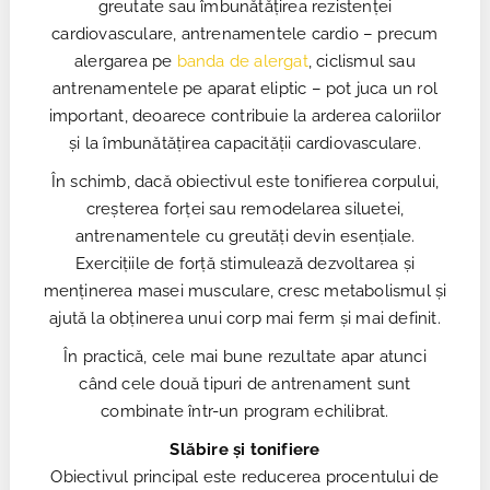
greutate sau îmbunătățirea rezistenței
cardiovasculare, antrenamentele cardio – precum
alergarea pe
banda de alergat
, ciclismul sau
antrenamentele pe aparat eliptic – pot juca un rol
important, deoarece contribuie la arderea caloriilor
și la îmbunătățirea capacității cardiovasculare.
În schimb, dacă obiectivul este tonifierea corpului,
creșterea forței sau remodelarea siluetei,
antrenamentele cu greutăți devin esențiale.
Exercițiile de forță stimulează dezvoltarea și
menținerea masei musculare, cresc metabolismul și
ajută la obținerea unui corp mai ferm și mai definit.
În practică, cele mai bune rezultate apar atunci
când cele două tipuri de antrenament sunt
combinate într-un program echilibrat.
Slăbire și tonifiere
Obiectivul principal este reducerea procentului de