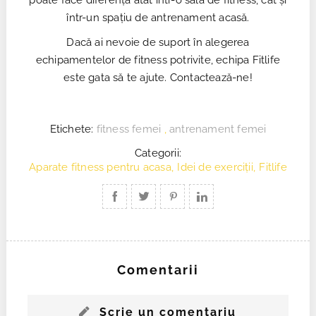
poate face diferența atât într-o sală de fitness, cât și
într-un spațiu de antrenament acasă.
Dacă ai nevoie de suport în alegerea
echipamentelor de fitness potrivite, echipa Fitlife
este gata să te ajute. Contactează-ne!
Etichete:
fitness femei
,
antrenament femei
Categorii:
Aparate fitness pentru acasa
,
Idei de exerciții
,
Fitlife
Comentarii
Scrie un comentariu