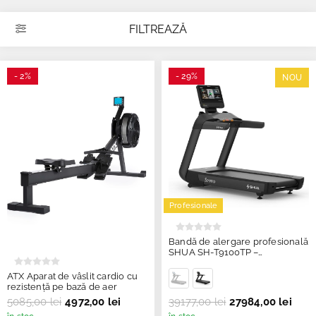
FILTREAZĂ
- 2%
- 29%
NOU
Profesionale
Bandă de alergare profesională
SHUA SH-T9100TP –
Touchscreen și sistem FlexAir
Adaptive Deck
ATX Aparat de vâslit cardio cu
rezistență pe bază de aer
5085,00 lei
4972,00 lei
39177,00 lei
27984,00 lei