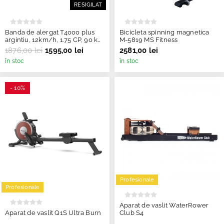
RESIGILAT
Banda de alergat T4000 plus
Bicicleta spinning magnetica
argintiu, 12km/h, 1.75 CP, 90 kg,
M-5819 MS Fitness
TheWay - Resigilat
1876,00 lei
1595,00 lei
2581,00 lei
în stoc
în stoc
- 10%
Profesionale
Profesionale
Aparat de vaslit WaterRower
Aparat de vaslit Q1S Ultra Burn
Club S4