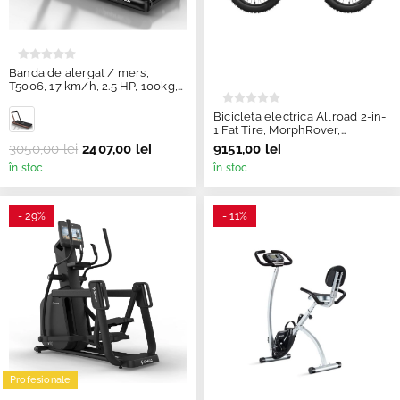
Banda de alergat / mers,
T5006, 17 km/h, 2.5 HP, 100kg,
Negru, TheWay
Bicicleta electrica Allroad 2-in-
1 Fat Tire, MorphRover,
Freebeat
3050,00 lei
2407,00 lei
9151,00 lei
în stoc
în stoc
- 29%
- 11%
Profesionale