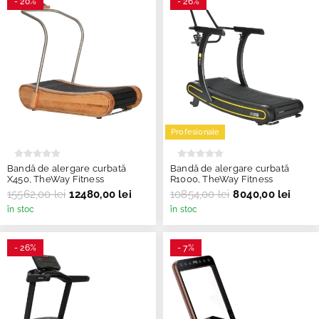
- 20%
- 26%
Profesionale
Bandă de alergare curbată
Bandă de alergare curbată
X450, TheWay Fitness
R1000, TheWay Fitness
15562,00 lei
12480,00 lei
10854,00 lei
8040,00 lei
în stoc
în stoc
- 26%
- 7%