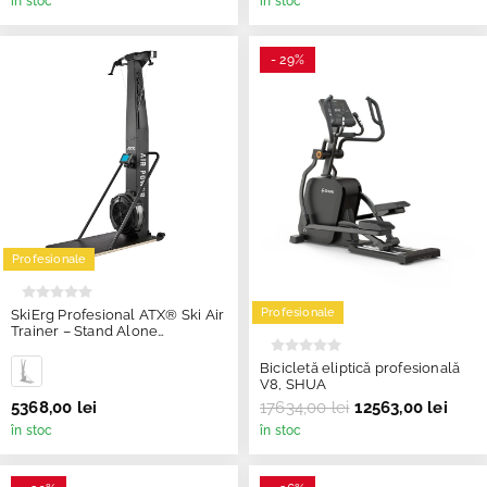
în stoc
în stoc
- 29%
Profesionale
Profesionale
SkiErg Profesional ATX® Ski Air
Trainer – Stand Alone
(Freestanding)
Bicicletă eliptică profesională
V8, SHUA
5368,00 lei
17634,00 lei
12563,00 lei
în stoc
în stoc