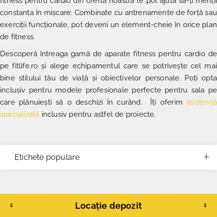
fitness pentru cardio din oferta noastră
te pot ajuta să-ți menții
constanța în mișcare. Combinate cu antrenamente de forță sau
exerciții funcționale, pot deveni un element-cheie în orice plan
de fitness.
Descoperă întreaga gamă de
aparate fitness pentru cardio de
pe fitlife.ro
și alege echipamentul care se potrivește cel mai
bine stilului tău de viață și obiectivelor personale. Poți opta
inclusiv pentru modele profesionale perfecte pentru sala pe
care plănuiești să o deschizi în curând. Îți oferim
asistență
specializată
inclusiv pentru astfel de proiecte.
Etichete populare
Locație depozit