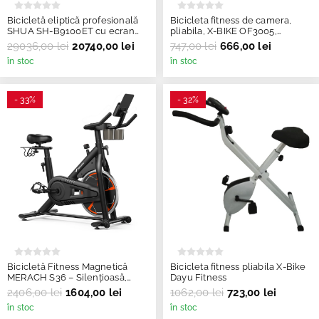
Bicicletă eliptică profesională
Bicicleta fitness de camera,
SHUA SH-B9100ET cu ecran
pliabila, X-BIKE OF3005,
tactil 15.6” și 40 niveluri de
ONWAY Fitnes
29036,00 lei
20740,00 lei
747,00 lei
666,00 lei
rezistență
în stoc
în stoc
- 33%
- 32%
io_atx.pdf
Bicicletă Fitness Magnetică
Bicicleta fitness pliabila X-Bike
MERACH S36 – Silențioasă,
Dayu Fitness
Conectivitate Smart și
2406,00 lei
1604,00 lei
1062,00 lei
723,00 lei
Rezistență Reglabilă
în stoc
în stoc