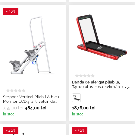
- 36%
Banda de alergat pliabila,
T4000 plus, rosu, 12km/h, 1.75
HP, 90 kg, TheWay
Stepper Vertical Pliabil Alb cu
Monitor LCD și 2 Niveluri de
Rezistență
755,00 lei
484,00 lei
1876,00 lei
în stoc
în stoc
- 42%
- 52%