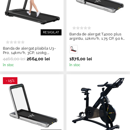
RESIGILAT
Banda de alergat T4000 plus
argintiu, 12km/h, 1.75 CP, 90 kg,
TheWay
Banda de alergat pliabila U3-
Pro, 14km/h, 3CP, 120kg,
Merach - Resigilat
4466,00 lei
2664,00 lei
1876,00 lei
în stoc
în stoc
- 15%