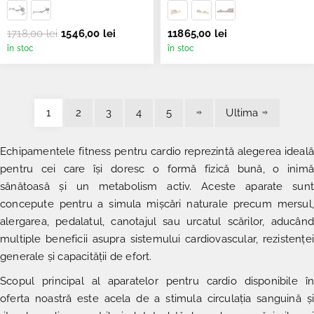
1718,00 lei
1546,00 lei
11865,00 lei
în stoc
în stoc
1
2
3
4
5
Ultima
Echipamentele fitness pentru cardio
reprezintă alegerea ideal
pentru cei care își doresc o formă fizică bună, o inimă
sănătoasă și un metabolism activ. Aceste
aparate sunt
concepute pentru a simula mișcări naturale precum mersul,
alergarea, pedalatul, canotajul sau urcatul scărilor, aducând
multiple beneficii asupra sistemului cardiovascular, rezistenței
generale și capacității de efort.
Scopul principal al
aparatelor pentru cardio disponibile în
oferta noastră
este acela de a stimula circulația sanguină ș