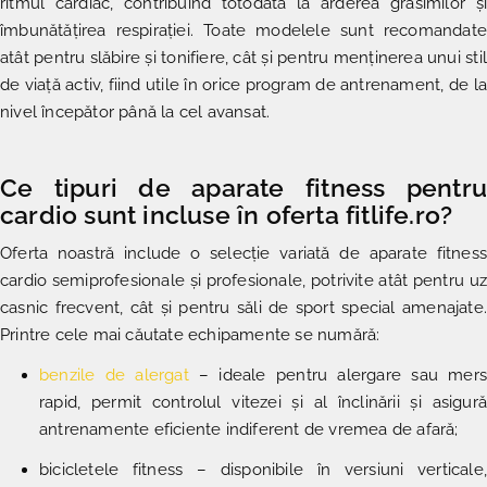
ritmul cardiac, contribuind totodată la arderea grăsimilor și
îmbunătățirea respirației. Toate modelele sunt recomandate
atât pentru slăbire și tonifiere, cât și pentru menținerea unui stil
de viață activ, fiind utile în orice program de antrenament, de la
nivel începător până la cel avansat.
Ce tipuri de aparate fitness pentru
cardio sunt incluse în oferta fitlife.ro?
Oferta noastră include o selecție variată de
aparate fitness
cardio semiprofesionale și profesionale,
potrivite atât pentru uz
casnic frecvent, cât și pentru săli de sport special amenajate.
Printre cele mai căutate echipamente se numără:
b
enzile de alergat
– ideale pentru alergare sau mers
rapid, permit controlul vitezei și al înclinării și asigură
antrenamente eficiente indiferent de vremea de afară;
bicicletele fitness – disponibile în versiuni verticale,