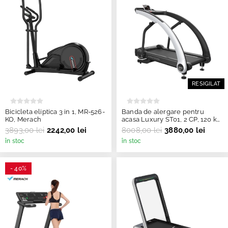
RESIGILAT
Bicicleta eliptica 3 in 1, MR-526-
Banda de alergare pentru
KO, Merach
acasa Luxury ST01, 2 CP, 120 kg,
15 km/h, TheWay Fitness
3893,00 lei
2242,00 lei
8008,00 lei
3880,00 lei
resigilata
în stoc
în stoc
- 40%