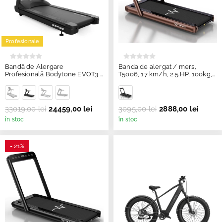
Profesionale
Bandă de Alergare
Banda de alergat / mers,
Profesională Bodytone EVOT3 –
T5006, 17 km/h, 2.5 HP, 100kg,
Motor AC 6 CP, Înclinare 15%,
Cafeniu, TheWay
Viteză 20 km/h
33019,00 lei
24459,00 lei
3095,00 lei
2888,00 lei
în stoc
în stoc
- 21%