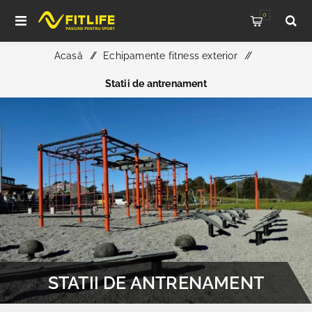
0
Acasă
/
Echipamente fitness exterior
/
Statii de antrenament
STATII DE ANTRENAMENT