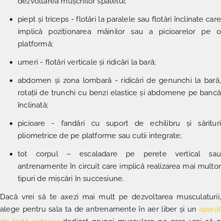
dezvoltarea mușchilor spatelui;
piept și triceps - flotări la paralele sau flotări înclinate care
implică poziționarea mâinilor sau a picioarelor pe o
platformă;
umeri - flotări verticale și ridicări la bară;
abdomen și zona lombară - ridicări de genunchi la bară,
rotații de trunchi cu benzi elastice și abdomene pe bancă
înclinată;
picioare - fandări cu suport de echilibru și sărituri
pliometrice de pe platforme sau cutii integrate;
tot corpul – escaladare pe perete vertical sau
antrenamente în circuit care implică realizarea mai multor
tipuri de mișcări în succesiune.
Dacă vrei să te axezi mai mult pe dezvoltarea musculaturii,
alege pentru sala ta de antrenamente în aer liber și un
aparat