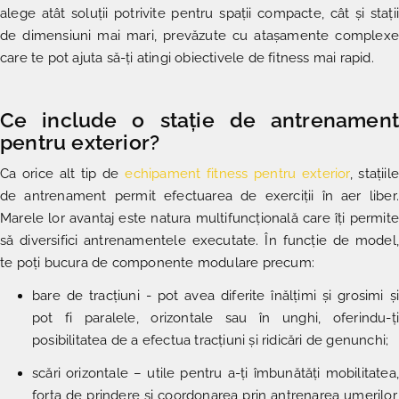
alege atât soluții potrivite pentru spații compacte, cât și stații
de dimensiuni mai mari, prevăzute cu atașamente complexe
care te pot ajuta să-ți atingi obiectivele de fitness mai rapid.
Ce include o stație de antrenament
pentru exterior?
Ca orice alt tip de
echipament fitness pentru exterior
, stațiile
de antrenament permit efectuarea de exerciții în aer liber.
Marele lor avantaj este natura multifuncțională care îți permite
să diversifici antrenamentele executate. În funcție de model,
te poți bucura de componente modulare precum:
bare de tracțiuni - pot avea diferite înălțimi și grosimi și
pot fi paralele, orizontale sau în unghi, oferindu-ți
posibilitatea de a efectua tracțiuni și ridicări de genunchi;
scări orizontale – utile pentru a-ți îmbunătăți mobilitatea,
forța de prindere și coordonarea prin antrenarea umerilor,