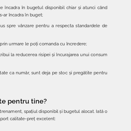
e încadra în bugetul disponibil chiar și atunci când
s-ar încadra în buget;
fi pus spre vânzare pentru a respecta standardele de
– prin urmare le poți comanda cu încredere;
ribui la reducerea risipei și încurajarea unui consum
mitate ca număr, sunt deja pe stoc și pregătite pentru
te pentru tine?
renament, spațiul disponibil și bugetul alocat. Iată o
port calitate-preț excelent: