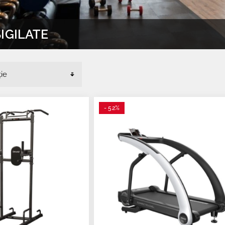
IGILATE
- 52%