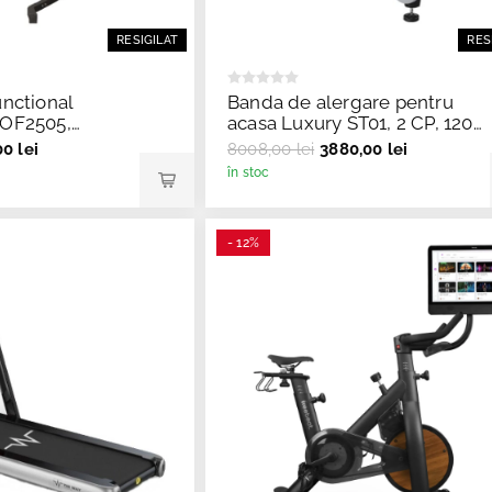
RESIGILAT
RES
unctional
Banda de alergare pentru
 OF2505,
acasa Luxury ST01, 2 CP, 120
 - resigilat
kg, 15 km/h, TheWay Fitness
0 lei
8008,00 lei
3880,00 lei
resigilata
în stoc
- 12%