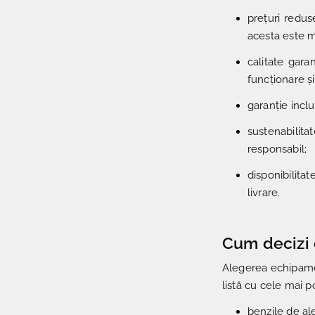
prețuri redus
acesta este ma
calitate gara
funcționare și
garanție incl
sustenabilita
responsabil;
disponibilita
livrare.
Cum decizi c
Alegerea echipament
listă cu cele mai p
benzile de al