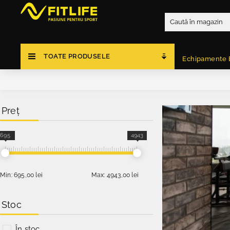
TOATE PRODUSELE
Echipamente 
Preț
695
4943
Min:
695,00 lei
Max:
4943,00 lei
Stoc
În stoc