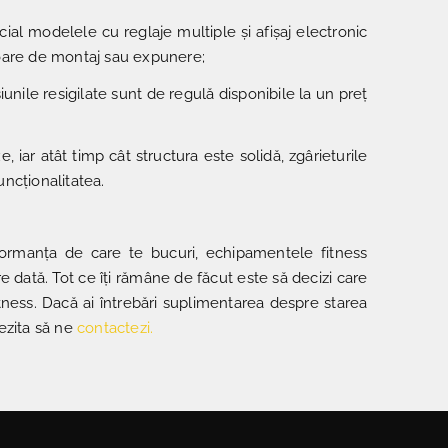
ecial modelele cu reglaje multiple și afișaj electronic
ușoare de montaj sau expunere;
iunile resigilate sunt de regulă disponibile la un preț
iar atât timp cât structura este solidă, zgârieturile
uncționalitatea.
formanța de care te bucuri, echipamentele fitness
are dată. Tot ce îți rămâne de făcut este să decizi care
itness. Dacă ai întrebări suplimentarea despre starea
 ezita să ne
contactezi
.