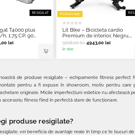
RESIGILAT
RES
Profesionale
gat T4000 plus
Lit Bike – Bicicleta cardio
/h, 1.75 CP, 90
Premium de interior, Negru,
Resigilat
60kg - Resigilat
,00 lei
5618,00 lei
4943,00 lei
în stoc
oastră de produse resigilate – echipamente fitness perfect fu
montate pentru a fi expuse în showroom, motiv pentru care 
chetare originale. Micile imperfecțiuni estetice nu afectează p
 accesoriu fitness fiind în perfectă stare de funcționare.
egi produse resigilate?
sigilate, vei beneficia de avantaje reale în timp ce te bucuri 