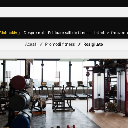
Biohacking
Despre noi
Echipare săli de fitness
Intrebari frecvent
Acasă
/
Promotii fitness
/
Resigilate