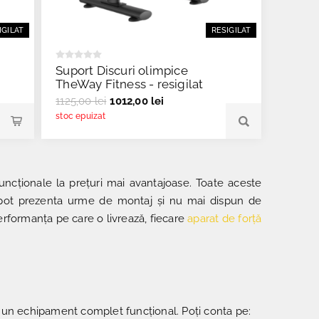
IGILAT
RESIGILAT
Suport Discuri olimpice
TheWay Fitness - resigilat
1125,00 lei
1012,00 lei
stoc epuizat
ncționale la prețuri mai avantajoase. Toate aceste
pot prezenta urme de montaj și nu mai dispun de
erformanța pe care o livrează, fiecare
aparat de forță
de un echipament complet funcțional
. Poți conta pe: