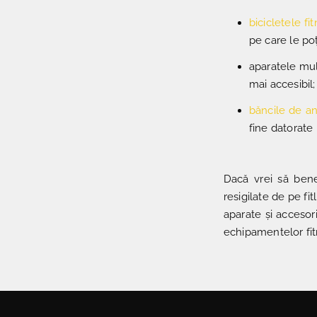
bicicletele fi
pe care le po
aparatele mult
mai accesibil;
băncile de a
fine datorate
Dacă vrei să bene
resigilate de pe fi
aparate și accesor
echipamentelor fitn