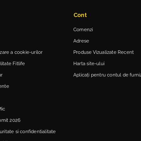
Cont
Comenzi
Adrese
lizare a cookie-urilor
Produse Vizualizate Recent
itate Fitlife
Harta site-ului
ur
Aplicați pentru contul de furni
vente
Mic
mmit 2026
uritate si confidentialitate