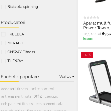
Bicicleta spinning
Producători
Aparat multif
Power Tower,
ONWAY Fitness
1155,00 lei
695,0
FREEBEAT
în stoc
MERACH
ONWAY Fitness
- 15%
THEWAY
Etichete populare
Vezi tot
antrenament
accesorii fitness
atx
antrenament forta
cauciuc
echipament fitness
echipament sala