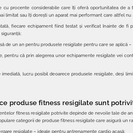
e cu procente considerabile care îți oferă oportunitatea de a t
i limitat sau îți dorești un aparat mai performant care altfel nu 
ntată, fiecare echipament fiind testat și verificat înainte de 
 siguranță;
usă de un an pentru produsele resigilate pentru care se aplică 
te, pentru că prin alegerea unor echipamente resigilate vei cont
te imediată, lucru posibil deoarece produsele resigilate, deși li
e produse fitness resigilate sunt potrivi
elor fitness resigilate potrivite depinde de nevoile tale de ant
opulare categorii de produse fitness resigilate care asigură un ra
ergare resigilate – ideale pentru antrenamente cardio acasă;