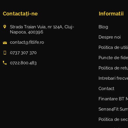
Contactați-ne
Informatii
Strada Traian Vuia, nr 124A, Cluj-
Blog
Napoca, 400396
Despre noi
contact@fitlife.ro
Politica de uti
0737 307 370
Puncte de fidel
0722.800.483
Politica de ret
Intrebari frec
Contact
Finantare BT 
Sense4Fit Su
Politica de sec