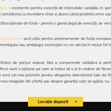
tness
– excelente pentru exerciții de intensitate variabilă, în sp
ți achiziționa cu încredere chiar și atunci când prezintă urme 
ifuncționale de forță - permit o gamă largă de exerciții, iar vers
ntrenament
– sunt utile pentru antrenamente de forță complexe, 
 montajului sau ambalajul incomplet nu vor afecta în niciun fel f
ficiezi de prețuri reduse fără a compromite calitatea și per
tlife.ro sunt o opțiune pe care ar trebui să o ai în vedere de fiec
ii sunt cel mai potrivite pentru atingerea obiectivelor tale de f
ess resigilate din ofertă sau despre garanția care se aplică, nu
Locație depozit