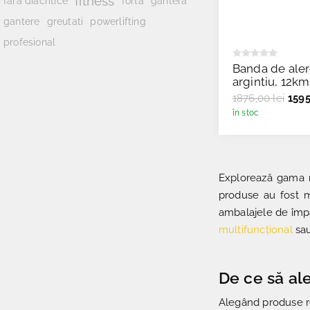
fitness
fara diacritice
forta
gantera
powerlifting
gantere
greutati
profesional
Banda de aler
argintiu, 12km
kg, TheWay - 
1876,00 lei
1595
în stoc
Explorează gama n
produse au fost 
ambalajele de împa
multifuncțional
sau
De ce să al
Alegând produse re