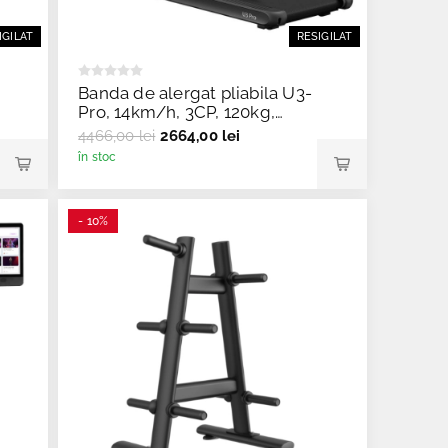
IGILAT
RESIGILAT
Banda de alergat pliabila U3-
Pro, 14km/h, 3CP, 120kg,
Merach - Resigilat
4466,00 lei
2664,00 lei
în stoc
- 10%