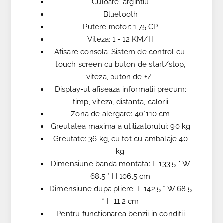
Culoare: argintiu
Bluetooth
Putere motor: 1.75 CP
Viteza: 1 - 12 KM/H
Afisare consola: Sistem de control cu ​​
touch screen cu buton de start/stop,
viteza, buton de +/-
Display-ul afiseaza informatii precum:
timp, viteza, distanta, calorii
Zona de alergare: 40*110 cm
Greutatea maxima a utilizatorului: 90 kg
Greutate: 36 kg, cu tot cu ambalaje 40
kg
Dimensiune banda montata: L 133.5 * W
68.5 * H 106.5 cm
Dimensiune dupa pliere: L 142.5 * W 68.5
* H 11.2 cm
Pentru functionarea benzii in conditii