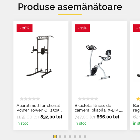
Produse asemănătoare
- 28%
- 11%
- 
Aparat multifunctional
Bicicleta fitness de
Ban
Power Tower, OF2505,
camera, pliabila, X-BIKE
regl
ONWAY Fitness
OF3005, ONWAY Fitnes
OnW
1155,00 lei
832,00 lei
747,00 lei
666,00 lei
624
în stoc
în stoc
în s