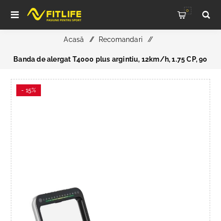
0
Acasă
/
Recomandari
/
Banda de alergat T4000 plus argintiu, 12km/h, 1.75 CP, 90
kg, TheWay - Resigilat
- 15%