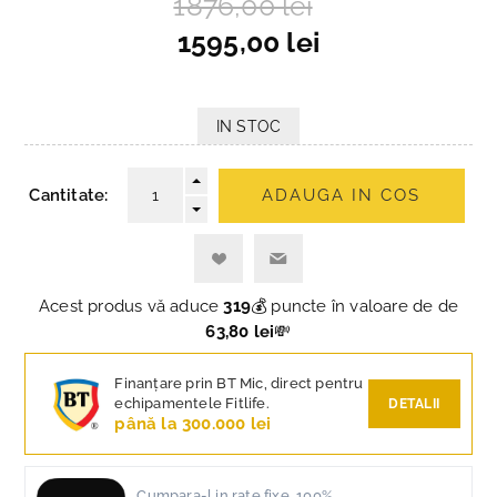
1876,00 lei
1595,00 lei
IN STOC
Cantitate:
ADAUGA IN COS
Acest produs vă aduce
319
💰 puncte în valoare de de
63,80 lei
💸
Finanțare prin BT Mic, direct pentru
echipamentele Fitlife.
DETALII
până la 300.000 lei
Cumpara-l in rate fixe, 100%