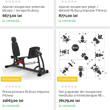
Aparat recuperare extensie
Aparat recuperare piept /
biceps / triceps RL8103
deltoid RL8104 Impulse Fitness
6673,00 lei
8771,00 lei
la comandă
la comandă
Profesionale
Profesionale
Presa picioare RL8110 Impulse
Set 9 aparate de recuperare
Fitness
medicala si kinetoterapie RE-
LIFE
11663,00 lei
76179,00 lei
la comandă
la comandă