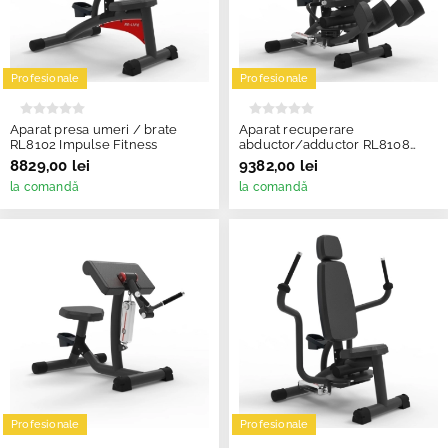
Profesionale
Profesionale
Aparat presa umeri / brate
Aparat recuperare
RL8102 Impulse Fitness
abductor/adductor RL8108
Impulse Fitness
8829,00 lei
9382,00 lei
la comandă
la comandă
Profesionale
Profesionale