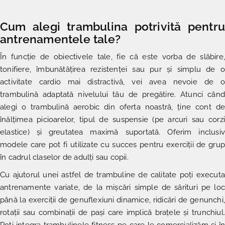
Cum alegi trambulina potrivită pentru
antrenamentele tale?
În funcție de obiectivele tale, fie că este vorba de slăbire,
tonifiere, îmbunătățirea rezistenței sau pur și simplu de o
activitate cardio mai distractivă, vei avea nevoie de o
trambulină adaptată nivelului tău de pregătire. Atunci când
alegi o trambulină aerobic din oferta noastră, ține cont de
înălțimea picioarelor, tipul de suspensie (pe arcuri sau corzi
elastice) și greutatea maximă suportată. Oferim inclusiv
modele care pot fi utilizate cu succes pentru exerciții de grup
în cadrul claselor de adulți sau copii.
Cu ajutorul unei astfel de trambuline de calitate poți executa
antrenamente variate, de la mișcări simple de sărituri pe loc
până la exerciții de genuflexiuni dinamice, ridicări de genunchi,
rotații sau combinații de pași care implică brațele și trunchiul.
Poți integra trambulinele fitness pe care le comercializăm și în