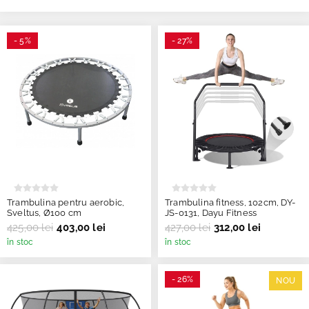
- 5%
- 27%
Trambulina pentru aerobic,
Trambulina fitness, 102cm, DY-
Sveltus, Ø100 cm
JS-0131, Dayu Fitness
425,00 lei
403,00 lei
427,00 lei
312,00 lei
în stoc
în stoc
- 26%
NOU