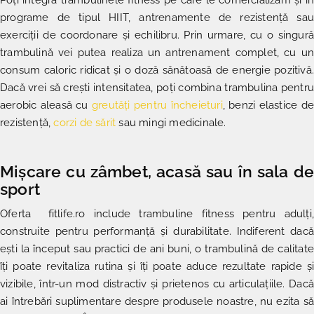
programe de tipul HIIT, antrenamente de rezistență sau
exerciții de coordonare și echilibru. Prin urmare, cu o singură
trambulină vei putea realiza un antrenament complet, cu un
consum caloric ridicat și o doză sănătoasă de energie pozitivă.
Dacă vrei să crești intensitatea, poți combina trambulina pentru
aerobic aleasă cu
greutăți pentru încheieturi
, benzi elastice de
rezistență,
corzi de sărit
sau mingi medicinale.
Mișcare cu zâmbet, acasă sau în sala de
sport
Oferta fitlife.ro include trambuline fitness pentru adulți,
construite pentru performanță și durabilitate. Indiferent dacă
ești la început sau practici de ani buni, o trambulină de calitate
îți poate revitaliza rutina și îți poate aduce rezultate rapide și
vizibile, într-un mod distractiv și prietenos cu articulațiile. Dacă
ai întrebări suplimentare despre produsele noastre, nu ezita să