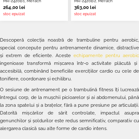
MR-2420B1, Merach
MR-2420B2, Merach
264,00 lei
363,00 lei
stoc epuizat
stoc epuizat
Descoperă colecția noastră de trambuline pentru aerobic,
special concepute pentru antrenamente dinamice, distractive
și extrem de eficiente. Aceste
echipamente pentru aerobi
ingenioase transformă mișcarea într-o activitate plăcută și
accesibilă, combinând beneficiile exercițiilor cardio cu cele de
tonifiere, coordonare și echilibru.
O sesiune de antrenament pe o trambulină fitness îți lucrează
întregul corp, de la mușchii picioarelor și ai abdomenului, până
la zona spatelui și a brațelor, fără a pune presiune pe articulații.
Datorită mișcărilor de sărit controlate, impactul asupra
genunchilor și șoldurilor este redus semnificativ, comparativ cu
alergarea clasică sau alte forme de cardio intens.