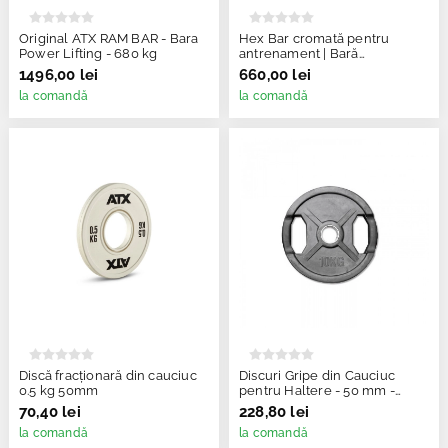
Original ATX RAM BAR - Bara
Hex Bar cromată pentru
Power Lifting - 680 kg
antrenament | Bară
hexagonală B-Ware
1496,00 lei
660,00 lei
Megafitness Shop
la comandă
la comandă
Discă fracționară din cauciuc
Discuri Gripe din Cauciuc
0.5 kg 50mm
pentru Haltere - 50 mm -
Negru - 10 kg
70,40 lei
228,80 lei
la comandă
la comandă