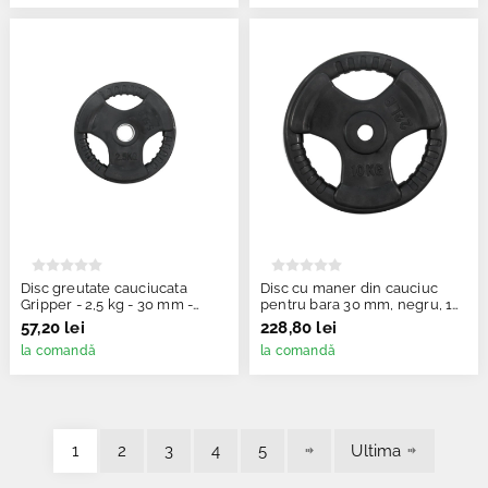
Disc greutate cauciucata
Disc cu maner din cauciuc
Gripper - 2,5 kg - 30 mm -
pentru bara 30 mm, negru, 10
negru
kg
57,20 lei
228,80 lei
la comandă
la comandă
1
2
3
4
5
Ultima