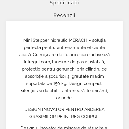
Specificatii
Recenzii
Mini Stepper hidraulic MERACH – soluţia
perfectă pentru antrenamente eficiente
acasă. Cu mişcare de răsucire care activează
întregul corp, lungime de pas ajustabilă,
protecţie pentru genunchi prin cilindru de
absorbţie a şocurilor şi greutate maxim
suportată de 150 kg. Design compact,
silenţios şi durabil – antrenează-te oricând,
oriunde.
DESIGN INOVATOR PENTRU ARDEREA
GRASIMILOR PE INTREG CORPUL:
Designul inovator de mișcare de răsucire al