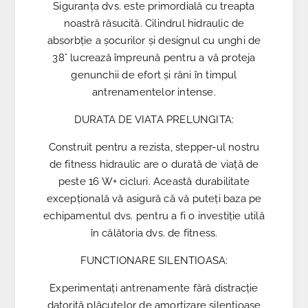
Siguranța dvs. este primordială cu treapta
noastră răsucită. Cilindrul hidraulic de
absorbție a șocurilor și designul cu unghi de
38° lucrează împreună pentru a vă proteja
genunchii de efort și răni în timpul
antrenamentelor intense.
DURATA DE VIATA PRELUNGITA:
Construit pentru a rezista, stepper-ul nostru
de fitness hidraulic are o durată de viață de
peste 16 W+ cicluri. Această durabilitate
excepțională vă asigură că vă puteți baza pe
echipamentul dvs. pentru a fi o investiție utilă
în călătoria dvs. de fitness.
FUNCTIONARE SILENTIOASA:
Experimentați antrenamente fără distracție
datorită plăcuțelor de amortizare silențioase