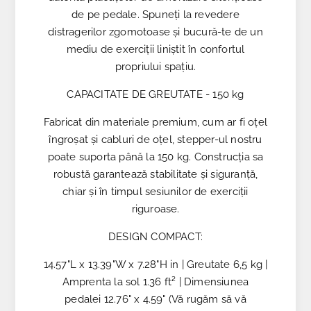
de pe pedale. Spuneți la revedere
distragerilor zgomotoase și bucură-te de un
mediu de exerciții liniștit în confortul
propriului spațiu.
CAPACITATE DE GREUTATE - 150 kg
Fabricat din materiale premium, cum ar fi oțel
îngroșat și cabluri de oțel, stepper-ul nostru
poate suporta până la 150 kg. Construcția sa
robustă garantează stabilitate și siguranță,
chiar și în timpul sesiunilor de exerciții
riguroase.
DESIGN COMPACT:
14.57"L x 13.39"W x 7.28"H in | Greutate 6,5 kg |
Amprenta la sol 1.36 ft² | Dimensiunea
pedalei 12.76" x 4.59" (Vă rugăm să vă