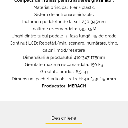
Compact de Fitness pentru arderea grăsimilor.
Material principal: Fier + plastic
Sistem de antrenare hidraulic
Inaltimea pedalelor de la sol: 230-345mm
Inaltime recomandata: 1,45-1,9M
Unghi dintre tubul pedalei și faza lungă: 45 de grade
Conținut LCD: Repetări/min, scanare, numărare, timp,
calorii, mod/resetare
Dimensiunile produsului: 410*347*175mm
Greutate maximă recomandată: 150 kg
Greutate produs: 6,5 kg
Dimensiuni pachet articol: L x l x H: 410*330*190mm
Producator: MERACH
Descriere