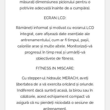
măsurați dimensiunea piciorului pentru o
potrivire adecvată înainte de a cumpăra).
ECRAN LCD:
Rămâneți informat și motivat cu ecranul LCD
integrat, care afișează date esențiale ale
antrenamentului, cum ar fi timpul, pașii,
caloriile arse și multe altele. Monitorizați-vă
progresul în timp real și urmăriți-vă
obiectivele de fitness.
FITNESS IN MISCARE:
Cu stepper-ul hidraulic MERACH, aveți
libertatea de a vă exercita oricând și oriunde.
Indiferent dacă sunteți acasă, la birou sau în
călătorie, acest echipament compact vă
asigură că nu pierdeți niciodată o sesiune de
antrenament.