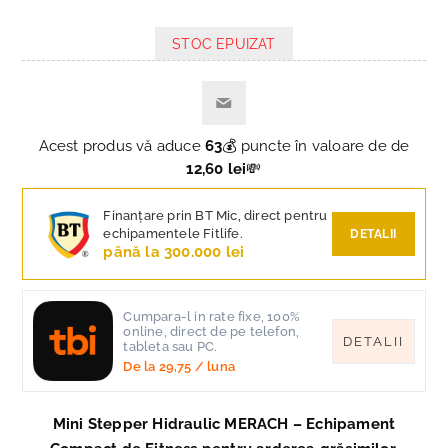
STOC EPUIZAT
Acest produs vă aduce
63
💰 puncte în valoare de de
12,60 lei
💸
Finanțare prin BT Mic, direct pentru
echipamentele Fitlife.
DETALII
până la 300.000 lei
Cumpara-l in rate fixe, 100%
online, direct de pe telefon,
DETALII
tableta sau PC.
De la
29,75
/ luna
Mini Stepper Hidraulic MERACH – Echipament