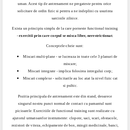
uman. Acest tip de antrenament ne pregateste pentru orice
solicitare de ordin fizic si pentru a ne indeplini cu usurinta
sarcinile zilnice.
Exista un principiu simplu de la care porneste functional training
-
exercitii prin care corpul se misca liber, nerestrictionat
.
Conceptele-cheie sunt:
Miscari multi-plane - se lucreaza in toate cele 3 planuri de
miscare;
Miscari integrate - implica folosirea intregului corp;
Miscari complexe - solicitarile au loc atat la nivel fizic cat
si psihic.
Pozitia principala de antrenament este din stand, deoarece
singurul nostru punct normal de contact cu pamantul sunt
picioarele. Exercitiile de functional training sunt realizate cu
ajutorul urmatoarelor instrumente: clopote, saci, scari, obstacole,
rezistori de viteza, echipamente de box, mingii medicinale, banci,