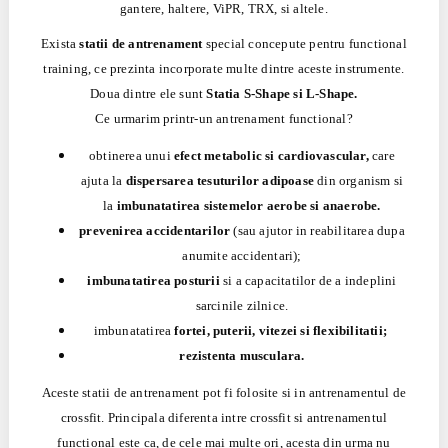
gantere, haltere, ViPR, TRX, si altele.
Exista
statii de antrenament
special concepute pentru functional
training, ce prezinta incorporate multe dintre aceste instrumente.
Doua dintre ele sunt
Statia S-Shape si L-Shape.
Ce urmarim printr-un antrenament functional?
obtinerea unui
efect metabolic si cardiovascular,
care
ajuta la
dispersarea tesuturilor adipoase
din organism si
la
imbunatatirea sistemelor aerobe si anaerobe.
prevenirea accidentarilor
(sau ajutor in reabilitarea dupa
anumite accidentari);
imbunatatirea posturii
si a capacitatilor de a indeplini
sarcinile zilnice.
imbunatatirea
fortei, puterii, vitezei si flexibilitatii;
rezistenta musculara.
Aceste statii de antrenament pot fi folosite si in antrenamentul de
crossfit. Principala diferenta intre crossfit si antrenamentul
functional este ca, de cele mai multe ori, acesta din urma nu