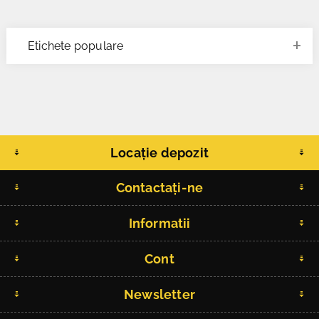
Etichete populare
Locație depozit
Contactați-ne
Informatii
Cont
Newsletter