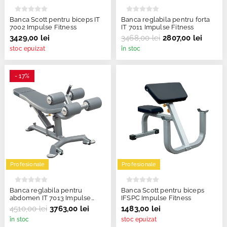
Banca Scott pentru biceps IT
Banca reglabila pentru forta
7002 Impulse Fitness
IT 7011 Impulse Fitness
3429,00 lei
3468,00 lei
2807,00 lei
stoc epuizat
în stoc
- 17%
Profesionale
Profesionale
Banca reglabila pentru
Banca Scott pentru biceps
abdomen IT 7013 Impulse
IFSPC Impulse Fitness
Fitness
4510,00 lei
3763,00 lei
1483,00 lei
în stoc
stoc epuizat