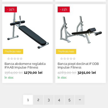
- 35%
- 23%
Profesionale
Profesionale
Banca abdomene reglabila
Banca piept declinat IFODB
IFAAB Impulse Fitness
Impulse Fitness
1964,00 lei
1270,00 lei
4289,00 lei
3291,00 lei
în stoc
în stoc
1
2
3
4
5