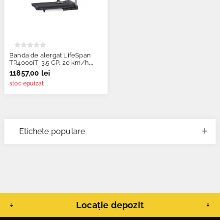
Banda de alergat LifeSpan
TR4000iT, 3.5 CP, 20 km/h,
pliabila
11857,00 lei
stoc epuizat
Etichete populare
Locație depozit