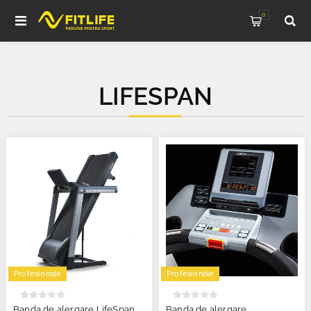
0
LIFESPAN
Profesionale
Profesionale
Banda de alergare LifeSpan
Banda de alergare