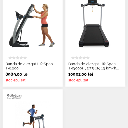
Banda de alergat LifeSpan
Banda de alergat LifeSpan
TR1200i
TR3000iT, 2.75 CP, 19 km/h,
pliabila
8989,00 lei
10902,00 lei
stoc epuizat
stoc epuizat