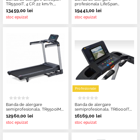
TR5500iT, 4 CP, 22 km/h,
profesionala LifeSpan
pliabila
TR7000i, 3.5 CP, 20 km/h
13459,00 lei
19441,00 lei
stoc epuizat
stoc epuizat
Profesionale
Banda de alergare
Banda de alergare
semiprofesionala, TR5500iM,
semiprofesionala, TR6000IT,
LifeSpan Fitness
LifeSpan Fitness
12960,00 lei
16169,00 lei
stoc epuizat
stoc epuizat