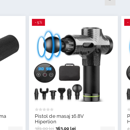
- 5%
-
uma
Pistol de masaj 16.8V
P
Hiperlion
H
381,00 lei
363,00 lei
4