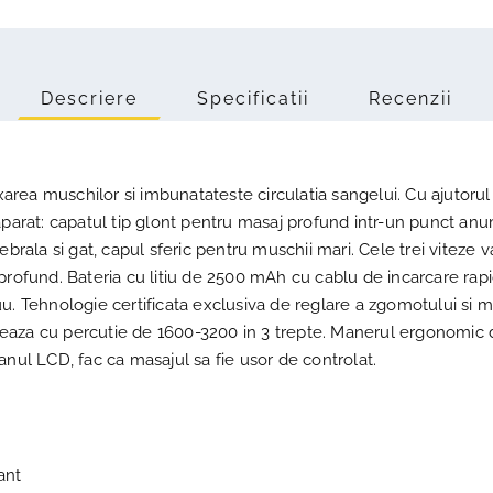
Descriere
Specificatii
Recenzii
axarea muschilor si imbunatateste circulatia sangelui. Cu ajutoru
aparat: capatul tip glont pentru masaj profund intr-un punct anu
ebrala si gat, capul sferic pentru muschii mari. Cele trei viteze 
profund. Bateria cu litiu de 2500 mAh cu cablu de incarcare rapid
u. Tehnologie certificata exclusiva de reglare a zgomotului si mo
aza cu percutie de 1600-3200 in 3 trepte. Manerul ergonomic di
anul LCD, fac ca masajul sa fie usor de controlat.
ant