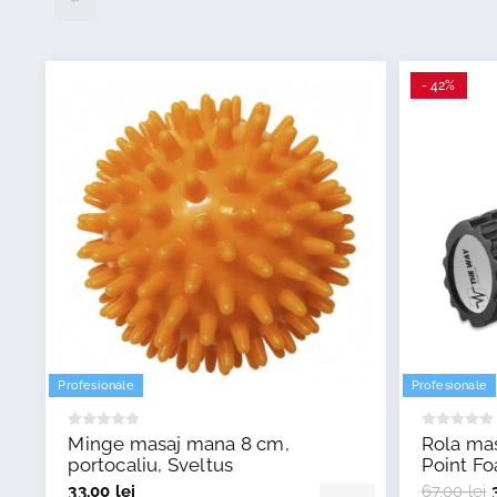
- 42%
Profesionale
Profesionale
Minge masaj mana 8 cm,
Rola mas
portocaliu, Sveltus
Point F
Fitness
33,00 lei
67,00 lei