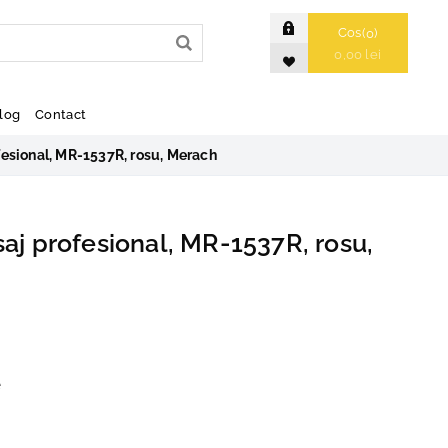
Cos
0
0,00 lei
log
Contact
fesional, MR-1537R, rosu, Merach
saj profesional, MR-1537R, rosu,
e