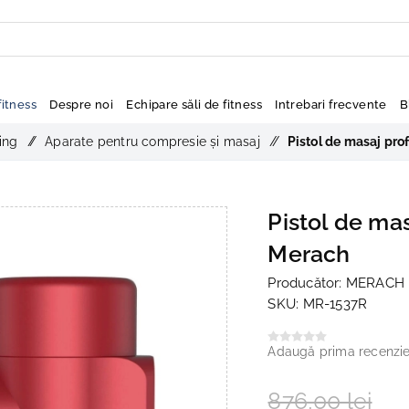
itness
Despre noi
Echipare săli de fitness
Intrebari frecvente
B
ing
/
Aparate pentru compresie și masaj
/
Pistol de masaj pro
Pistol de ma
Merach
Producător:
MERACH
SKU:
MR-1537R
Adaugă prima recenzi
876,00 lei