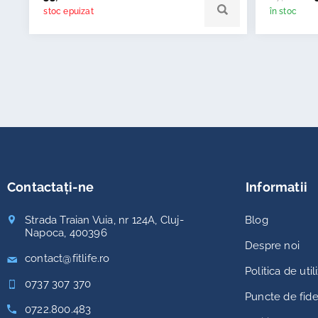
stoc epuizat
în stoc
Contactați-ne
Informatii
Strada Traian Vuia, nr 124A, Cluj-
Blog
Napoca, 400396
Despre noi
contact@fitlife.ro
Politica de uti
0737 307 370
Puncte de fidel
0722.800.483