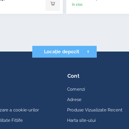
în stoc
Locație depozit
Cont
Comenzi
Adrese
lizare a cookie-urilor
Produse Vizualizate Recent
itate Fitlife
Harta site-ului