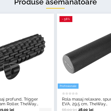
Produse asemănătoare
- 58%
Profesionale
aj profund, Trigger
Rola masaj relaxare, sp
oam Roller, TheWay
EVA, 29.5 cm, TheWay
Fitness
39,00 lei
66,00 lei
28,00 lei