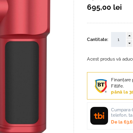
695,00 lei
Cantitate:
Acest produs vă adu
Finanțare 
Fitlife.
până la 3
Cumpara-l 
telefon, t
De la
63,6