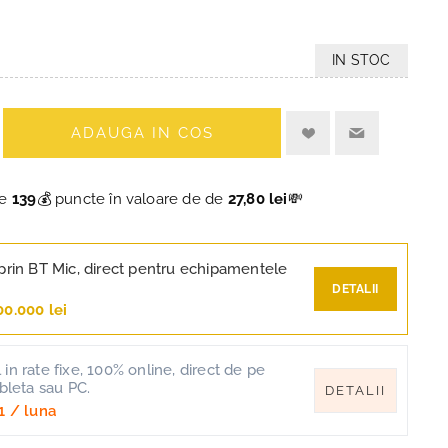
IN STOC
ADAUGA IN COS
ce
139
💰 puncte în valoare de de
27,80 lei
💸
prin BT Mic, direct pentru echipamentele
DETALII
00.000 lei
in rate fixe, 100% online, direct de pe
ableta sau PC.
DETALII
1
/ luna