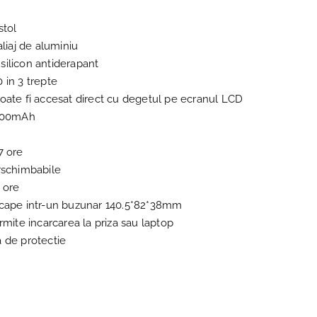
stol
aliaj de aluminiu
ilicon antiderapant
 in 3 trepte
oate fi accesat direct cu degetul pe ecranul LCD
2500mAh
7 ore
rschimbabile
 ore
ncape intr-un buzunar 140.5*82*38mm
rmite incarcarea la priza sau laptop
 de protectie