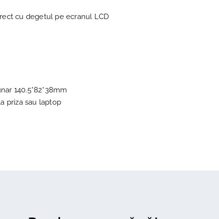
irect cu degetul pe ecranul LCD
zunar 140.5*82*38mm
la priza sau laptop