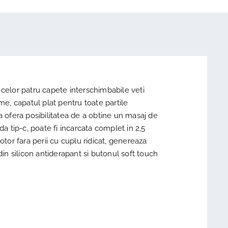
l celor patru capete interschimbabile veti
me, capatul plat pentru toate partile
va ofera posibilitatea de a obtine un masaj de
a tip-c, poate fi incarcata complet in 2,5
tor fara perii cu cuplu ridicat, genereaza
n silicon antiderapant si butonul soft touch