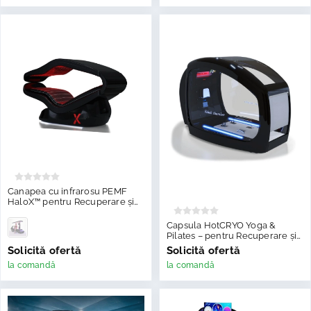
Canapea cu infrarosu PEMF
HaloX™ pentru Recuperare și
Longevitate
Capsula HotCRYO Yoga &
Pilates – pentru Recuperare și
Wellness
Solicită ofertă
Solicită ofertă
la comandă
la comandă