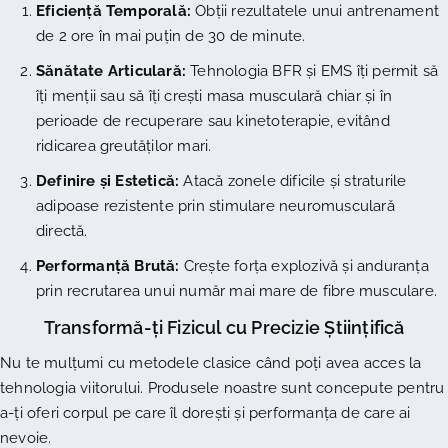
Eficiență Temporală:
Obții rezultatele unui antrenament
de 2 ore în mai puțin de 30 de minute.
Sănătate Articulară:
Tehnologia BFR și EMS îți permit să
îți menții sau să îți crești masa musculară chiar și în
perioade de recuperare sau kinetoterapie, evitând
ridicarea greutăților mari.
Definire și Estetică:
Atacă zonele dificile și straturile
adipoase rezistente prin stimulare neuromusculară
directă.
Performanță Brută:
Crește forța explozivă și anduranța
prin recrutarea unui număr mai mare de fibre musculare.
Transformă-ți Fizicul cu Precizie Științifică
Nu te mulțumi cu metodele clasice când poți avea acces la
tehnologia viitorului. Produsele noastre sunt concepute pentru
a-ți oferi corpul pe care îl dorești și performanța de care ai
nevoie.