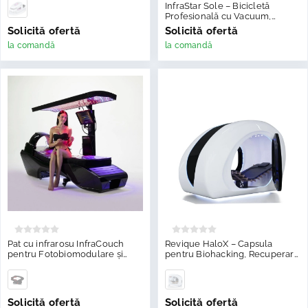
InfraStar Sole – Bicicletă
Profesională cu Vacuum,
Infraroșu, Crioterapie și EMS
Solicită ofertă
Solicită ofertă
la comandă
la comandă
Pat cu infrarosu InfraCouch
Revique HaloX – Capsula
pentru Fotobiomodulare și
pentru Biohacking, Recuperare
Recuperare
si Longevitate
Solicită ofertă
Solicită ofertă