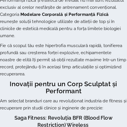
Performanța fizică și estetica de invidiat nu mai sunt rezultatul
exclusiv al orelor nesfârșite de antrenament convențional.
Categoria
Modelare Corporală și Performanță Fizică
reunește soluții tehnologice utilizate de atleții de top și în
clinicile de estetică medicală pentru a forța limitele biologiei
umane.
Fie că scopul tău este hipertrofia musculară rapidă, tonifierea
profundă sau creșterea forței explozive, echipamentele
noastre de elită îți permit să obții rezultate maxime într-un timp
record, protejându-ți în același timp articulațiile și optimizând
recuperarea.
Inovații pentru un Corp Sculptat și
Performant
Am selectat branduri care au revoluționat industria de fitness și
recuperare prin studii clinice și inginerie de precizie:
Saga Fitness: Revoluția BFR (Blood Flow
Restriction) Wireless