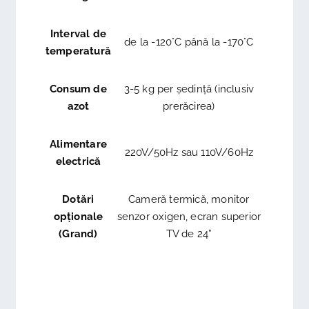
Interval de
de la -120°C până la -170°C
temperatură
Consum de
3-5 kg per ședință (inclusiv
azot
prerăcirea)
Alimentare
220V/50Hz sau 110V/60Hz
electrică
Dotări
Cameră termică, monitor
opționale
senzor oxigen, ecran superior
(Grand)
TV de 24”