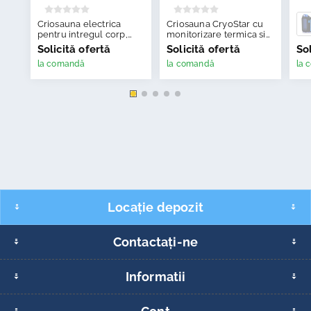
Criosauna electrica
Criosauna CryoStar cu
pentru intregul corp,
monitorizare termica si
Antarctica Barrel
senzor de oxigen
Solicită ofertă
Solicită ofertă
Sol
la comandă
la comandă
la 
Locație depozit
Contactați-ne
Informatii