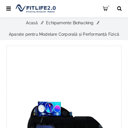
0
Acasă
/
Echipamente Biohacking
/
Aparate pentru Modelare Corporală și Performanță Fizică
/
Aparate de crioterapie
/
Criosauna Antarctica Nitrogen, CryoStar