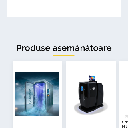
Produse asemănătoare
Cri
Nit