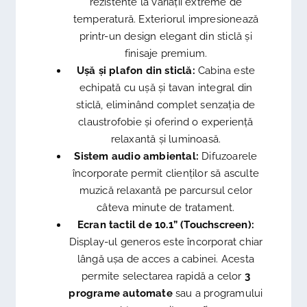
rezistente la variații extreme de
temperatură. Exteriorul impresionează
printr-un design elegant din sticlă și
finisaje premium.
Ușă și plafon din sticlă:
Cabina este
echipată cu ușă și tavan integral din
sticlă, eliminând complet senzația de
claustrofobie și oferind o experiență
relaxantă și luminoasă.
Sistem audio ambiental:
Difuzoarele
încorporate permit clienților să asculte
muzică relaxantă pe parcursul celor
câteva minute de tratament.
Ecran tactil de 10.1” (Touchscreen):
Display-ul generos este încorporat chiar
lângă ușa de acces a cabinei. Acesta
permite selectarea rapidă a celor
3
programe automate
sau a programului