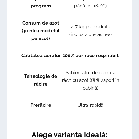
program
până la -160°C)
Consum de azot
4-7 kg per ședință
(pentru modelul
(inclusiv prerăcirea)
pe azot)
Calitatea aerului
100% aer rece respirabil
Schimbător de căldură
Tehnologie de
răcit cu azot (fără vapori în
răcire
cabină)
Prerăcire
Ultra-rapidă
Alege varianta ideală: