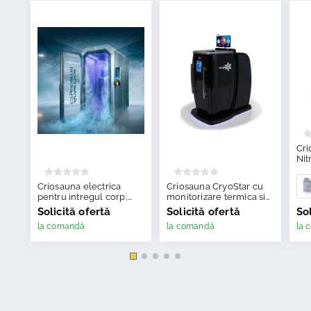
Cri
Nit
Criosauna electrica
Criosauna CryoStar cu
pentru intregul corp,
monitorizare termica si
Antarctica Barrel
senzor de oxigen
Solicită ofertă
Solicită ofertă
Sol
la comandă
la comandă
la 