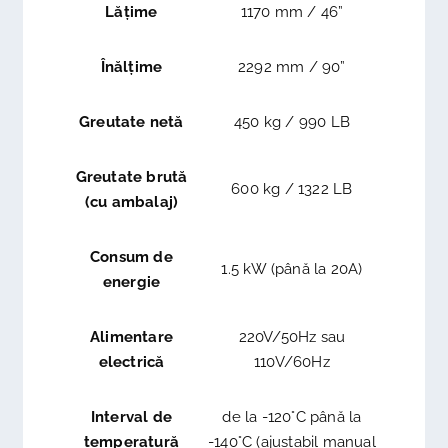
Lățime
1170 mm / 46”
Înălțime
2292 mm / 90”
Greutate netă
450 kg / 990 LB
Greutate brută
600 kg / 1322 LB
(cu ambalaj)
Consum de
1.5 kW (până la 20A)
energie
Alimentare
220V/50Hz sau
electrică
110V/60Hz
Interval de
de la -120°C până la
temperatură
-140°C (ajustabil manual