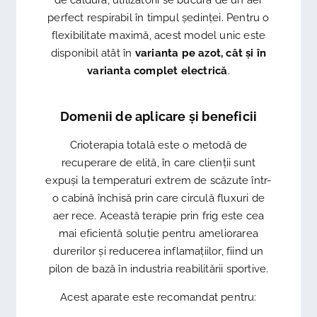
de căldură, utilizatorii se bucură de un aer
perfect respirabil în timpul ședinței. Pentru o
flexibilitate maximă, acest model unic este
disponibil atât în
varianta pe azot, cât și în
varianta complet electrică
.
Domenii de aplicare și beneficii
Crioterapia totală este o metodă de
recuperare de elită, în care clienții sunt
expuși la temperaturi extrem de scăzute într-
o cabină închisă prin care circulă fluxuri de
aer rece. Această terapie prin frig este cea
mai eficientă soluție pentru ameliorarea
durerilor și reducerea inflamațiilor, fiind un
pilon de bază în industria reabilitării sportive.
Acest aparate este recomandat pentru: