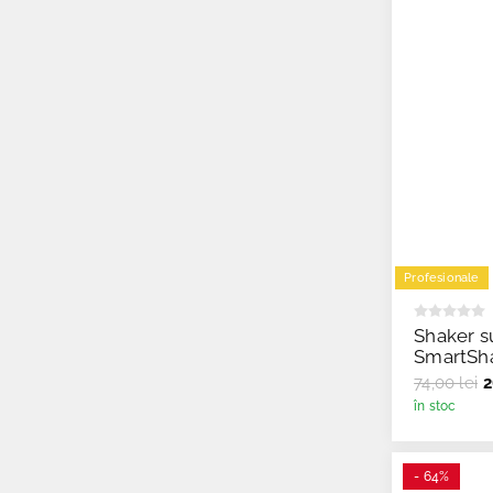
Profesionale
Shaker s
SmartSha
74,00 lei
2
în stoc
- 64%