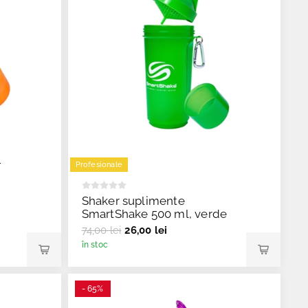
T
Profesionale
Shaker suplimente
SmartShake 500 ml, verde
74,00 lei
26,00 lei
în stoc
- 65%