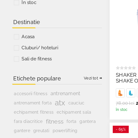
În stoc
Destinatie
Acasa
Cluburi/ hoteluri
Sali de fitness
SHAKER 
Etichete populare
Vezi tot
SHAKE O
antrenament
accesorii fitness
atx
antrenament forta
cauciuc
78,00 lei
2
în stoc
echipament fitness
echipament sala
fitness
fara diacritice
forta
gantera
- 65%
powerlifting
gantere
greutati