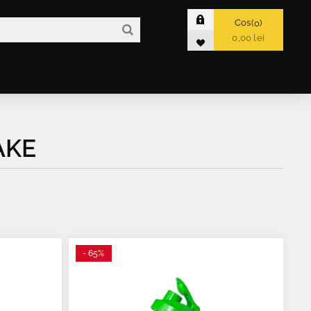
Cos
0
0,00 lei
AKE
- 65%