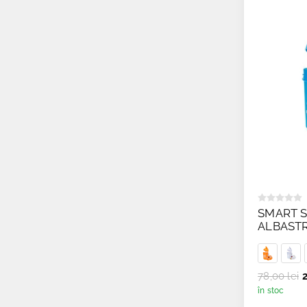
SMART S
ALBAST
78,00 lei
2
în stoc