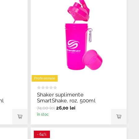
Profesionale
Shaker suplimente
ml
SmartShake, roz, 500ml
74,00 lei
26,00 lei
în stoc
- 64%