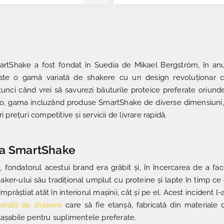
rtShake a fost fondat în Suedia de Mikael Bergström, în anul
ste o gamă variată de shakere cu un design revoluționar car
unci când vrei să savurezi băuturile proteice preferate oriunde
e.ro, gama incluzând produse SmartShake de diverse dimensiuni, în
i prețuri competitive și servicii de livrare rapidă.
a SmartShake
, fondatorul acestui brand era grăbit și, în încercarea de a fa
haker-ului său tradițional umplut cu proteine și lapte în timp c
împrăștiat atât în interiorul mașinii, cât și pe el. Acest inciden
erații de shakere
care să fie etanșă, fabricată din materiale 
tașabile pentru suplimentele preferate.