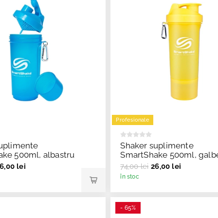
Profesionale
uplimente
Shaker suplimente
ke 500ml, albastru
SmartShake 500ml, galb
6,00 lei
74,00 lei
26,00 lei
în stoc
- 65%