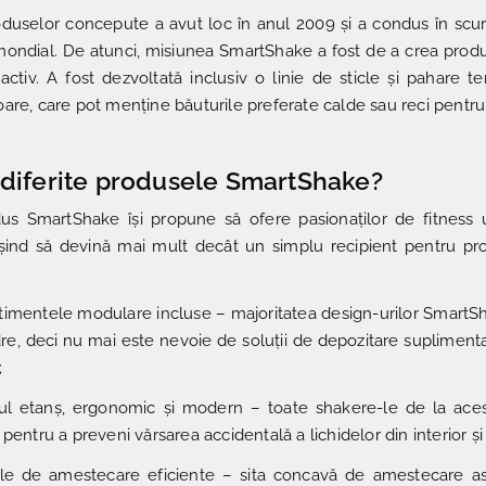
duselor concepute a avut loc în anul 2009 și a condus în scur
 mondial. De atunci, misiunea SmartShake a fost de a crea produ
 activ. A fost dezvoltată inclusiv o linie de sticle și pahare t
are, care pot menține băuturile preferate calde sau reci pentr
 diferite produsele SmartShake?
us SmartShake își propune să ofere pasionaților de fitness un 
ind să devină mai mult decât un simplu recipient pentru prote
imentele modulare incluse – majoritatea design-urilor SmartSh
re, deci nu mai este nevoie de soluții de depozitare suplimenta
;
ul etanș, ergonomic și modern – toate shakere-le de la ace
pentru a preveni vărsarea accidentală a lichidelor din interior și 
le de amestecare eficiente – sita concavă de amestecare asig