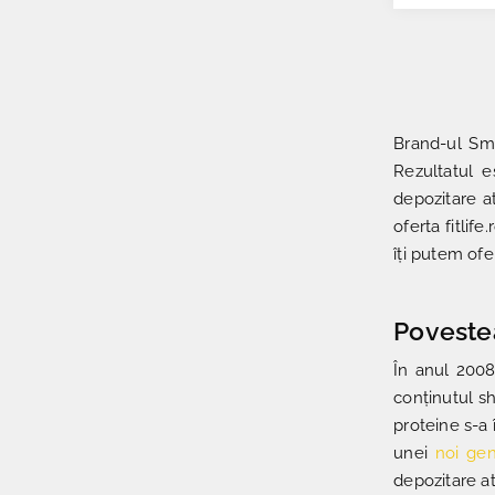
Brand-ul Sma
Rezultatul e
depozitare at
oferta fitlif
îți putem ofer
Poveste
În anul 2008
conținutul s
proteine s-a 
unei
noi gen
depozitare a