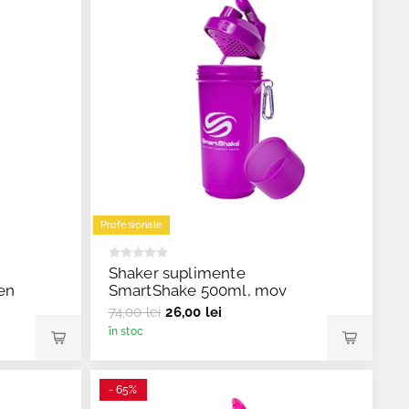
Profesionale
Shaker suplimente
en
SmartShake 500ml, mov
74,00 lei
26,00 lei
în stoc
- 65%