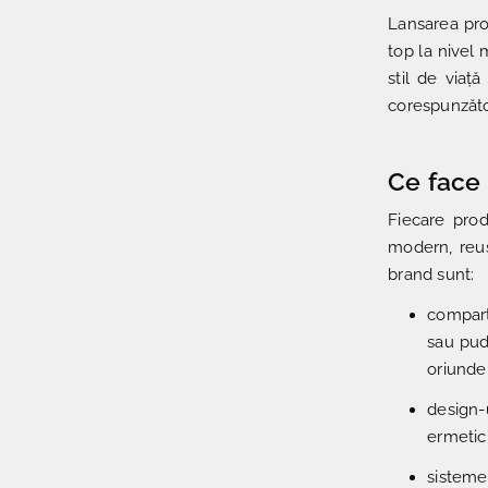
Lansarea pro
top la nivel
stil de viață
corespunzăto
Ce face
Fiecare prod
modern, reuș
brand sunt:
compart
sau pud
oriunde
design-
ermetic 
sisteme