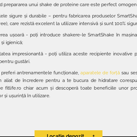
ând prepararea unui shake de proteine care este perfect omogen,
lele sigure și durabile – pentru fabricarea produselor SmartSh
e), care rezistă excelent la utilizare intensivă și sunt 100% sig
nerea ușoară - poți introduce shakere-le SmartShake în mașina 
 și igienică;
litatea impresionantă - poți utiliza aceste recipiente inovative
 pentru gustări.
ă preferi antrenamentele funcționale,
aparatele de forță
sau ses
 aliat de încredere pentru a te bucura de hidratare corespun
pe fitlife.ro chiar acum și descoperă toate beneficiile unor 
 și ușurință în utilizare.
Locație depozit