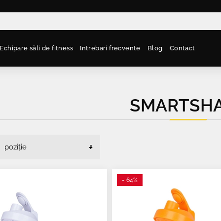
Echipare săli de fitness
Intrebari frecvente
Blog
Contact
SMARTSH
- 64%