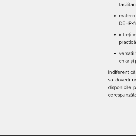
facilit
materia
DEHP-fre
întreți
practică
versati
chiar și
Indiferent c
va dovedi un
disponibile 
corespunzător