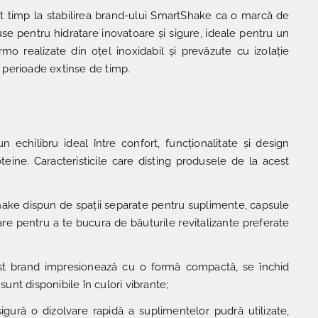
t timp la stabilirea brand-ului SmartShake ca o marcă de
se pentru hidratare inovatoare și sigure, ideale pentru un
ermo realizate din oțel inoxidabil și prevăzute cu izolație
u perioade extinse de timp.
echilibru ideal între confort, funcționalitate și design
ine. Caracteristicile care disting produsele de la acest
ake dispun de spații separate pentru suplimente, capsule
re pentru a te bucura de băuturile revitalizante preferate
st brand impresionează cu o formă compactă, se închid
sunt disponibile în culori vibrante;
ură o dizolvare rapidă a suplimentelor pudră utilizate,