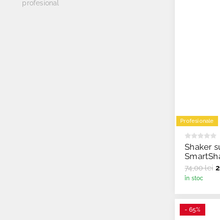
profesional
Profesionale
Shaker s
SmartSha
74,00 lei
2
în stoc
- 65%