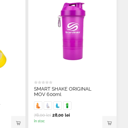
SMART SHAKE ORIGINAL
MOV 600ml
L
78,00 lei
28,00 lei
în stoc