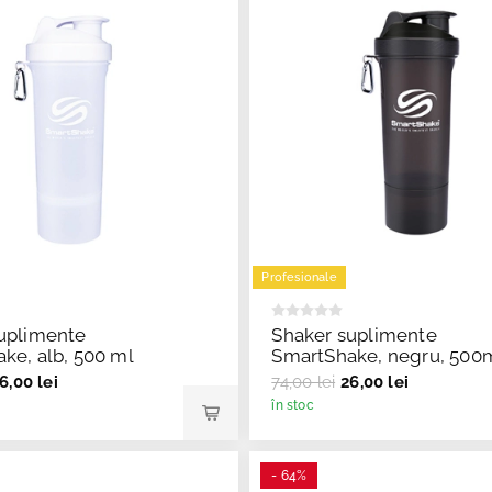
Profesionale
uplimente
Shaker suplimente
ke, alb, 500 ml
SmartShake, negru, 500
6,00 lei
74,00 lei
26,00 lei
în stoc
- 64%