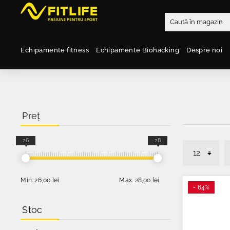
Echipamente fitness
Echipamente Biohacking
Despre noi
Preț
26
28
Min:
26,00 lei
Max:
28,00 lei
- 64%
Stoc