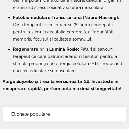
cel mai puternic antioxidant natural direct în organism,
eliminând stresul oxidativ și febra musculară.
Fotobiomodulare Transcraniană (Neuro-Hacking):
Căști terapeutice cu infraroșu (810nm) concepute
pentru a stimula circulația cerebrală, a îmbunătăți
memoria, focusul și calitatea somnului.
Regenerare prin Lumină Roșie:
Pături și panouri
terapeutice care pătrund adânc în țesuturi pentru a
stimula producția de energie celulară (ATP), reducând
durerile articulare și musculare.
Alege Suyzeko și treci la versiunea ta 2.0. Investește în
recuperare rapidă, performanță maximă și longevitate!
Etichete populare