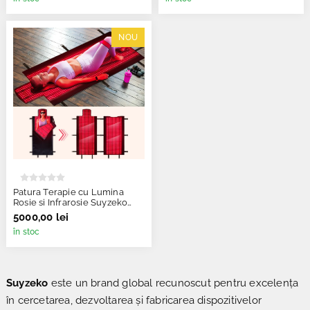
NOU
Patura Terapie cu Lumina
Rosie si Infrarosie Suyzeko
GY-S1
5000,00 lei
în stoc
Suyzeko
este un brand global recunoscut pentru excelența
în cercetarea, dezvoltarea și fabricarea dispozitivelor