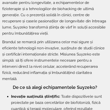
avansate pentru longevitate, a echipamentelor de
fizioterapie și a tehnologiilor de biohacking de ultimă
generație. Cu o prezență solidă în clinici, centre de
recuperare și casele pasionaților de longevitate din întreaga
lume, Suyzeko transformă știința de vârf în soluții accesibile
pentru îmbunătățirea vieții.
Brandul se remarcă prin utilizarea celor mai sigure și
eficiente tehnologii non-invazive, susținute de studii clinice
și certificări internaționale stricte. Misiunea Suyzeko este
simplă: să îți ofere instrumentele necesare pentru a
interveni direct la nivel celular, accelerând recuperarea
fizică, reducând inflamația și îmbunătățind claritatea
mentală.
De ce să alegi echipamentele Suyzeko?
Inovație susținută științific:
Toate dispozitivele sunt
proiectate pe baza cercetărilor de biofotoniză, fizică
cuantică și terapii moleculare, oferind rezultate