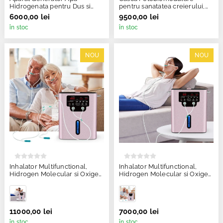
Hidrogenata pentru Dus si
pentru sanatatea creierului,
Baie SPA, Suyzeko, GY-QYJ-
(PBM), 810nm, Suyzeko GY-
6000,00 lei
9500,00 lei
519
PDT1
în stoc
în stoc
NOU
NOU
Inhalator Multifunctional,
Inhalator Multifunctional,
Hidrogen Molecular si Oxigen
Hidrogen Molecular si Oxigen
pur, SPE/PEM 1800ml/min,
pur, SPE/PEM 900ml/min,
Suyzeko, GY-HX1800
GY-HX900
11000,00 lei
7000,00 lei
în stoc
în stoc