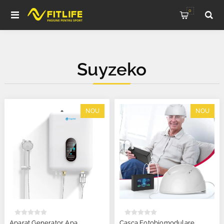
0
Suyzeko
NOU
NOU
Aparat Generator Apa
Casca Fotobiomodulare