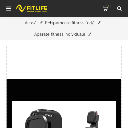
0
Acasă
/
Echipamente fitness forță
/
Aparate fitness individuale
/
APARAT ADDUCTOR, M-2032 ESSENCE, SALTER