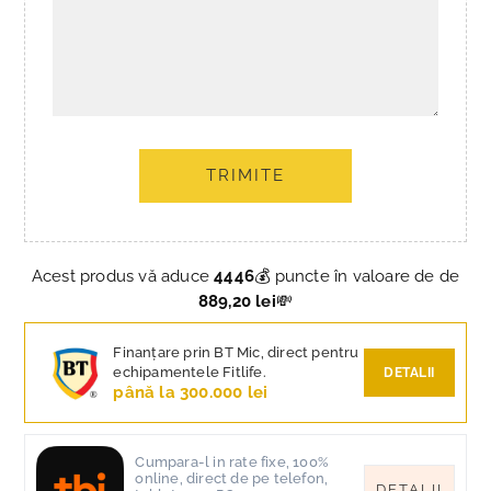
TRIMITE
Acest produs vă aduce
4446
💰 puncte în valoare de de
889,20 lei
💸
Finanțare prin BT Mic, direct pentru
echipamentele Fitlife.
DETALII
până la 300.000 lei
Cumpara-l in rate fixe, 100%
online, direct de pe telefon,
DETALII