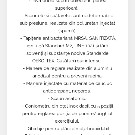
- Tavă dublă suport obiecte în partea
superioară.
- Scaunele și spătarele sunt nedeformabile
sub presiune, realizate din poliuretan injectat
(spumă).
- Tapițerie antibacteriană MRSA, SANITIZATĂ,
ignifugă Standard M2, UNE 1021 și fără
solvenți și substanțe nocive Standarde
OEKO-TEX. Cusături roșii intense.
- Mânere de reglare realizate din aluminiu
anodizat pentru a preveni rugina.
- Mânere injectate cu material de cauciuc
antiderapant, neporos.
- Scaun anatomic.
- Goniometru din oțel inoxidabil cu 5 poziții
pentru reglarea poziția de pornire/unghiul
exercițiului.
- Ghidaje pentru plăci din oțel inoxidabil.