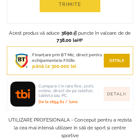
TRIMITE
Acest produs vă aduce
3690
💰 puncte în valoare de de
738,00 lei
💸
Finanțare prin BT Mic, direct pentru
echipamentele Fitlife.
DETALII
până la 300.000 lei
Cumpara-l in rate fixe, 100%
online, direct de pe telefon,
DETALII
tableta sau PC.
De la
1654,61
/ luna
UTILIZARE PROFESIONALA - Conceput pentru a rezista
la cea mai intensă utilizare în săli de sport și centre
sportive