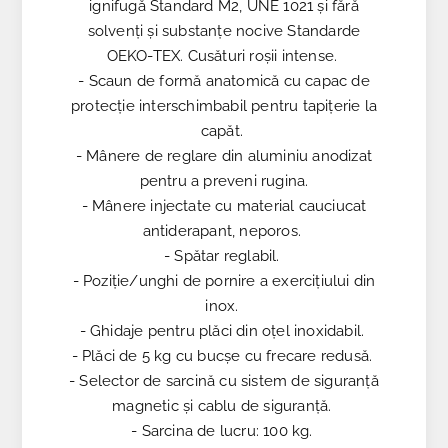
ignifugă Standard M2, UNE 1021 și fără
solvenți și substanțe nocive Standarde
OEKO-TEX. Cusături roșii intense.
- Scaun de formă anatomică cu capac de
protecție interschimbabil pentru tapițerie la
capăt.
- Mânere de reglare din aluminiu anodizat
pentru a preveni rugina.
- Mânere injectate cu material cauciucat
antiderapant, neporos.
- Spătar reglabil.
- Poziție/unghi de pornire a exercițiului din
inox.
- Ghidaje pentru plăci din oțel inoxidabil.
- Plăci de 5 kg cu bucșe cu frecare redusă.
- Selector de sarcină cu sistem de siguranță
magnetic și cablu de siguranță.
- Sarcina de lucru: 100 kg.