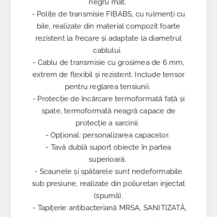
negru mat.
- Polițe de transmisie FIBABS, cu rulmenți cu
bile, realizate din material compozit foarte
rezistent la frecare și adaptate la diametrul
cablului.
- Cablu de transmisie cu grosimea de 6 mm,
extrem de flexibil și rezistent. Include tensor
pentru reglarea tensiunii.
- Protecție de încărcare termoformată față și
spate, termoformată neagră capace de
protecție a sarcinii.
- Opțional: personalizarea capacelor.
- Tavă dublă suport obiecte în partea
superioară.
- Scaunele și spătarele sunt nedeformabile
sub presiune, realizate din poliuretan injectat
(spumă).
- Tapițerie antibacteriană MRSA, SANITIZATĂ,