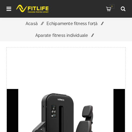
0
Acasă
/
Echipamente fitness forță
/
Aparate fitness individuale
/
APARAT EXTENSIE PICIOARE, M-2026 ESSENCE, SALTER