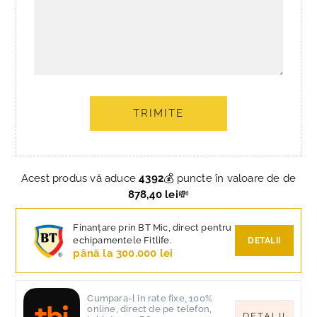
TRIMITE
Acest produs vă aduce
4392
💰 puncte în valoare de de
878,40 lei
💸
Finanțare prin BT Mic, direct pentru
echipamentele Fitlife.
DETALII
până la 300.000 lei
Cumpara-l in rate fixe, 100%
online, direct de pe telefon,
DETALII