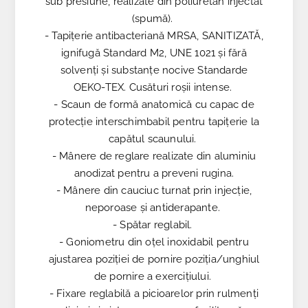
sub presiune, realizate din poliuretan injectat
(spumă).
- Tapițerie antibacteriană MRSA, SANITIZATĂ,
ignifugă Standard M2, UNE 1021 și fără
solvenți și substanțe nocive Standarde
OEKO-TEX. Cusături roșii intense.
- Scaun de formă anatomică cu capac de
protecție interschimbabil pentru tapițerie la
capătul scaunului.
- Mânere de reglare realizate din aluminiu
anodizat pentru a preveni rugina.
- Mânere din cauciuc turnat prin injecție,
neporoase și antiderapante.
- Spătar reglabil.
- Goniometru din oțel inoxidabil pentru
ajustarea poziției de pornire poziția/unghiul
de pornire a exercițiului.
- Fixare reglabilă a picioarelor prin rulmenți