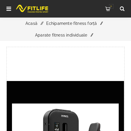
0
Acasă
/
Echipamente fitness forță
/
Aparate fitness individuale
/
APARAT FLEXIE PICIOARE SEZUT, M-2029 ESSENCE,
SALTER