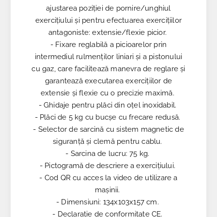
ajustarea poziției de pornire/unghiul
exercițiului și pentru efectuarea exercițiilor
antagoniste: extensie/flexie picior.
- Fixare reglabilă a picioarelor prin
intermediul rulmenților liniari și a pistonului
cu gaz, care facilitează manevra de reglare și
garantează executarea exercițiilor de
extensie și flexie cu o precizie maximă.
- Ghidaje pentru plăci din oțel inoxidabil.
- Plăci de 5 kg cu bucșe cu frecare redusă.
- Selector de sarcină cu sistem magnetic de
siguranță și clemă pentru cablu.
- Sarcina de lucru: 75 kg.
- Pictogramă de descriere a exercițiului.
- Cod QR cu acces la video de utilizare a
mașinii.
- Dimensiuni: 134x103x157 cm.
- Declarație de conformitate CE.