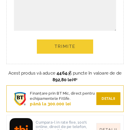
TRIMITE
Acest produs vă aduce
4464
💰 puncte în valoare de de
892,80 lei
💸
Finanțare prin BT Mic, direct pentru
echipamentele Fitlife.
DETALII
până la 300.000 lei
Cumpara-l in rate fixe, 100%
online, direct de pe telefon,
DETALII