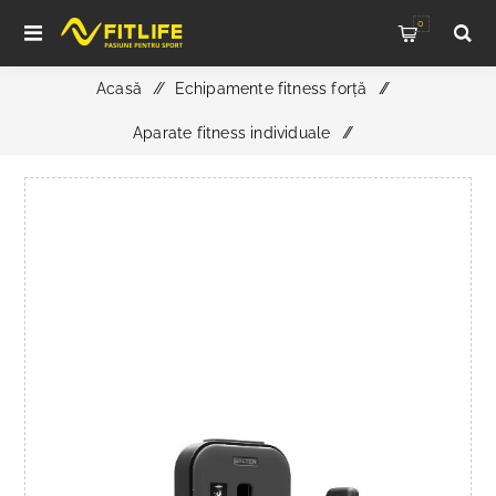
0
Acasă
/
Echipamente fitness forță
/
Aparate fitness individuale
/
APARAT FLEXIE/EXTENSIE PICIOARE M-2082, SALTER