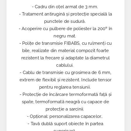
- Cadru din oțel armat de 3 mm.
- Tratament antirugină și protecție specială la
punctele de sudură.
- Acoperire cu pulbere de poliester la 200º în
negru mat.
- Polițe de transmisie FIBABS, cu rulmenți cu
bile, realizate din material compozit foarte
rezistent la frecare și adaptate la diametrul
cablului.
- Cablu de transmisie cu grosimea de 6 mm,
extrem de flexibil și rezistent. Include tensor
pentru reglarea tensiunii.
- Protecție de încărcare termoformată față și
spate, termoformată neagră cu capace de
protecție a sarcinii.
- Opțional: personalizarea capacelor..
- Tavă dublă suport obiecte în partea
superioară.