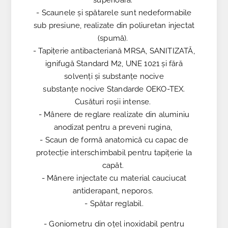
- Scaunele și spătarele sunt nedeformabile
sub presiune, realizate din poliuretan injectat
(spumă).
- Tapițerie antibacteriană MRSA, SANITIZATĂ,
ignifugă Standard M2, UNE 1021 și fără
solvenți și substanțe nocive
substanțe nocive Standarde OEKO-TEX.
Cusături roșii intense.
- Mânere de reglare realizate din aluminiu
anodizat pentru a preveni rugina,
- Scaun de formă anatomică cu capac de
protecție interschimbabil pentru tapițerie la
capăt.
- Mânere injectate cu material cauciucat
antiderapant, neporos.
- Spătar reglabil.
- Goniometru din oțel inoxidabil pentru