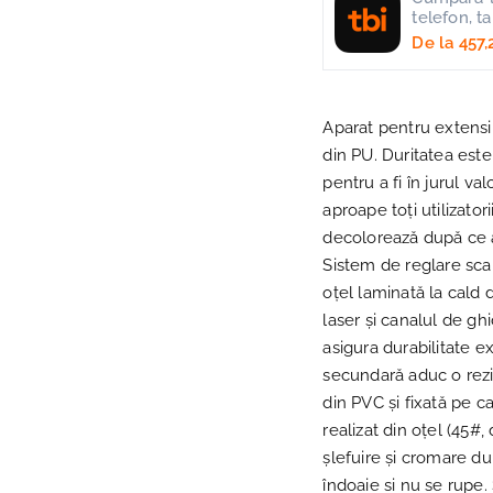
telefon, t
De la
457,
Aparat pentru extensii
din PU. Duritatea este
pentru a fi în jurul v
aproape toți utilizator
decolorează după ce a
Sistem de reglare sca
oțel laminată la cald 
laser și canalul de g
asigura durabilitate e
secundară aduc o rezis
din PVC și fixată pe c
realizat din oțel (45
șlefuire și cromare du
îndoaie si nu se rupe. 