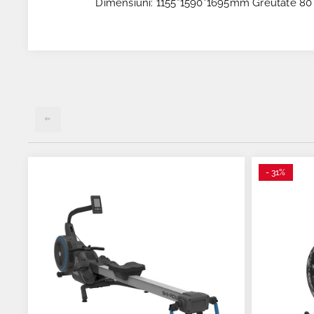
Dimensiuni: 1155*1590*1695mm Greutate 80
- 31%