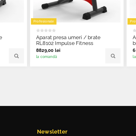
Profesionale
Pro
e
Aparat presa umeri / brate
A
RL8102 Impulse Fitness
b
8829,00 lei
6
la comandă
l
Newsletter