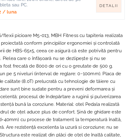
ableta sau PC.
DETALII
2
/ luna
/flexii picioare M5-013, MBH Fitness cu tapiteria realizata
 proiectată conform principiilor ergonomiei și controlată
alorii de HBS-65±5, ceea ce asigură că este potrivită pentru
ii. Pielea care o înfășoară nu se dezlipește și nu se
 fost frecată de 8000 de ori cu o greutate de 500 g.
un pe 5 niveluri (interval de reglare: 0~100mm). Placa de
de calitate (8.0T) prelucrată cu tehnologie de tăiere cu
hidare sunt bine sudate pentru a preveni deformarea și
xcelentă; procesul de îndepărtare a ruginii și pulverizarea
tență bună la coroziune. Material: otel Pedala realizată
adrul de oțel aduce plus de confort. Șină de ghidare este
#, d=40mm) cu procese de tratament la temperatură înaltă,
ră. Are rezistență excelenta la uzură si coroziune; nu se
Structura este realizat din plăci de oțel de înaltă calitate,