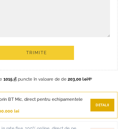
TRIMITE
ce
1015
💰 puncte în valoare de de
203,00 lei
💸
prin BT Mic, direct pentru echipamentele
DETALII
00.000 lei
in rate fixe, 100% online, direct de pe