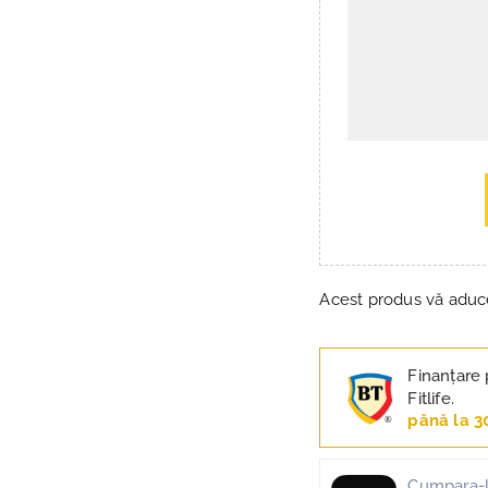
Acest produs vă adu
Finanțare 
Fitlife.
până la 3
Cumpara-l 