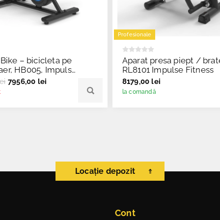
Profesionale
 Bike – bicicleta pe
Aparat presa piept / brat
aer, HB005, Impulse
RL8101 Impulse Fitness
ei
7956,00 lei
8179,00 lei
t
la comandă
Locație depozit
Cont