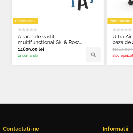
Profesionale
Profesionale
Aparat de vaslit
Ultra Air
multifunctional Ski & Row,
baza de 
HSR007-WX, Impulse
Fitness
14609,00 lei
11464,00 l
Fitness
la comandă
stoc epuiza
Contactați-ne
Informatii