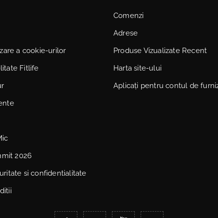
Comenzi
Adrese
lizare a cookie-urilor
Produse Vizualizate Recent
itate Fitlife
Harta site-ului
ur
Aplicați pentru contul de furni
vente
Mic
mmit 2026
uritate si confidentialitate
itii