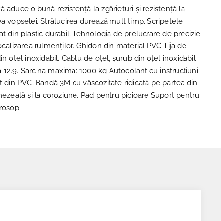
 aduce o bună rezistență la zgârieturi și rezistență la
a vopselei. Strălucirea durează mult timp. Scripetele
t din plastic durabil; Tehnologia de prelucrare de precizie
ocalizarea rulmenților. Ghidon din material PVC Tija de
in otel inoxidabil. Cablu de oțel, șurub din oțel inoxidabil
asa 12.9. Sarcina maxima: 1000 kg Autocolant cu instrucțiuni
t din PVC; Bandă 3M cu vâscozitate ridicată pe partea din
mezeală și la coroziune. Pad pentru picioare Suport pentru
prosop