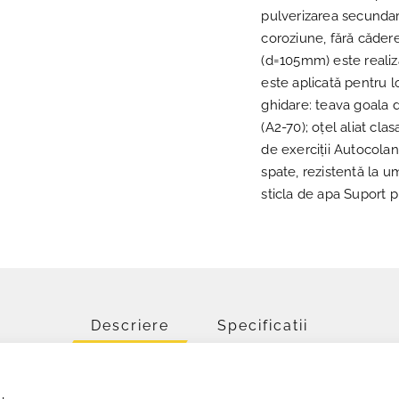
pulverizarea secundară
coroziune, fără cădere
(d=105mm) este realiza
este aplicată pentru l
ghidare: teava goala d
(A2-70); oțel aliat cl
de exerciții Autocolan
spate, rezistentă la u
sticla de apa Suport 
Descriere
Specificatii