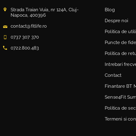
Strada Traian Vuia, nr 124A, Cluj-
Blog
Napoca, 400396
Despre noi
contact@fitlife.ro
Politica de uti
0737 307 370
Puncte de fidel
0722.800.483
Politica de ret
Intrebari frec
Contact
Finantare BT 
Sense4Fit Su
Politica de sec
Termeni si cond