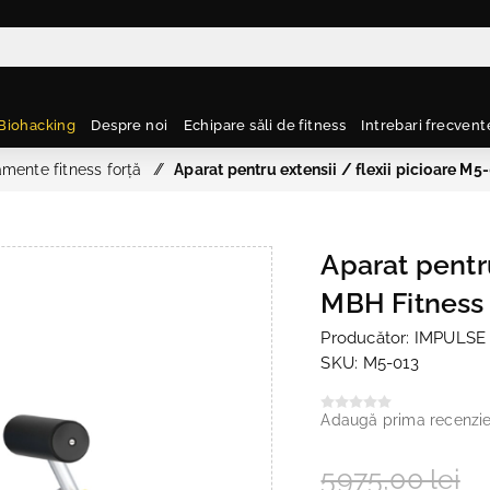
Biohacking
Despre noi
Echipare săli de fitness
Intrebari frecvent
mente fitness forță
/
Aparat pentru extensii / flexii picioare M
Aparat pentru
MBH Fitness
Producător:
IMPULSE
SKU:
M5-013
Adaugă prima recenzi
5975,00 lei