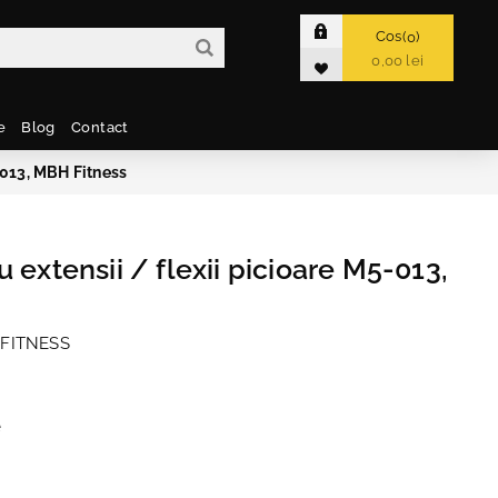
Cos
0
0,00 lei
e
Blog
Contact
5-013, MBH Fitness
 extensii / flexii picioare M5-013,
 FITNESS
e