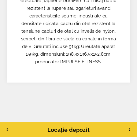
efectuate, tapiterie DuraFirm cu finisaj dublu
rezistent la rupere sau zgarieturi avand
caracteristicile spumei industriale cu
densitate ridicata ,cadru din otel rezistent la
tensiune cabluri de otel cu invelis de nylon,
scripeti din fibra de sticla cu canale in forma
de v ,Greutati incluse 91kg; Greutate aparat
159kg, dimensiuni: 198,4x136,5x152,8cm,
producator IMPULSE FITNESS.
Locație depozit