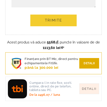
TRIMITE
Acest produs vă aduce
5568
💰 puncte în valoare de de
1113,60 lei
💸
Finanțare prin BT Mic, direct pentru
echipamentele Fitlife.
DETALII
până la 300.000 lei
Cumpara-l in rate fixe, 100%
online, direct de pe telefon,
DETALII
tableta sau PC.
De la
2496,07
/ luna