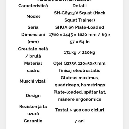
Caracteristică
Detalii
SH‑G6913 V Squat (Hack
Model
Squat Trainer)
Seria
SHUA 69 Plate‑Loaded
Dimensiuni
1760 × 1445 × 1620 mm / 69 ×
(mm)
57 × 64 in
Greutate netă
174 kg / 220 kg
/ brută
Material
Oțel Q235A 120×50×3 mm,
cadru
finisaj electrostatic
Gluteus maximus,
Mușchi vizati
quadriceps, hamstrings
Plate-loaded, spătar lat,
Design
mânere ergonomice
Rezistență la
Testat > 900 000 cicluri
uzură
Garanție
7 ani