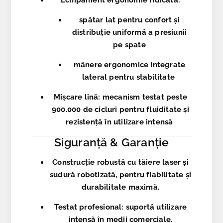
Echipament ergonomie ridicată
:
spătar lat pentru confort și
distribuție uniformă a presiunii
pe spate
mânere ergonomice integrate
lateral pentru stabilitate
Mișcare lină
: mecanism testat peste
900.000 de cicluri pentru fluiditate și
rezistență în utilizare intensă
Siguranță & Garanție
Construcție robustă cu
tăiere laser și
sudură robotizată
, pentru fiabilitate și
durabilitate maximă.
Testat profesional: suportă utilizare
intensă în medii comerciale.