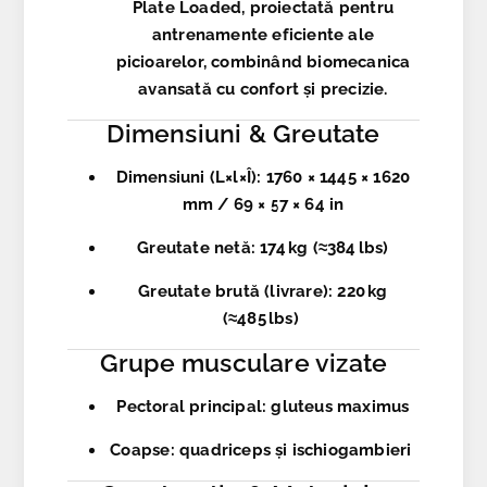
Plate Loaded
, proiectată pentru
antrenamente eficiente ale
picioarelor, combinând biomecanica
avansată cu confort și precizie.
Dimensiuni & Greutate
Dimensiuni (L×l×Î)
: 1760 × 1445 × 1620
mm / 69 × 57 × 64 in
Greutate netă
: 174 kg (≈384 lbs)
Greutate brută (livrare)
: 220 kg
(≈485 lbs)
Grupe musculare vizate
Pectoral principal
: gluteus maximus
Coapse
: quadriceps și ischiogambieri