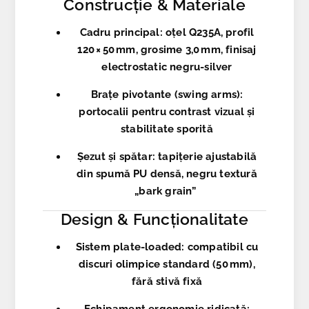
Construcție & Materiale
Cadru principal
: oțel Q235A, profil
120 × 50 mm, grosime 3,0 mm, finisaj
electrostatic negru-silver
Brațe pivotante (swing arms)
:
portocalii pentru contrast vizual și
stabilitate sporită
Șezut și spătar
: tapițerie ajustabilă
din spumă PU densă, negru textură
„bark grain”
Design & Funcționalitate
Sistem plate-loaded
: compatibil cu
discuri olimpice standard (50 mm),
fără stivă fixă