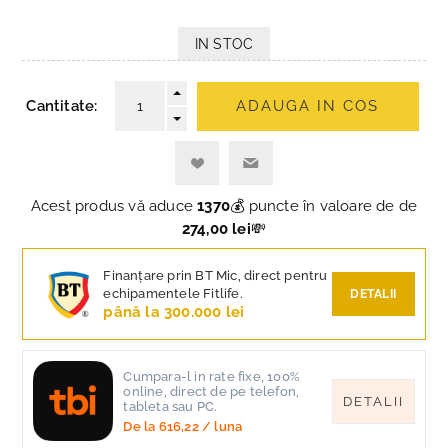
IN STOC
Cantitate:
ADAUGA IN COS
Acest produs vă aduce
1370
💰 puncte în valoare de de
274,00 lei
💸
Finanțare prin BT Mic, direct pentru
echipamentele Fitlife.
DETALII
până la 300.000 lei
Cumpara-l in rate fixe, 100%
online, direct de pe telefon,
DETALII
tableta sau PC.
De la
616,22
/ luna