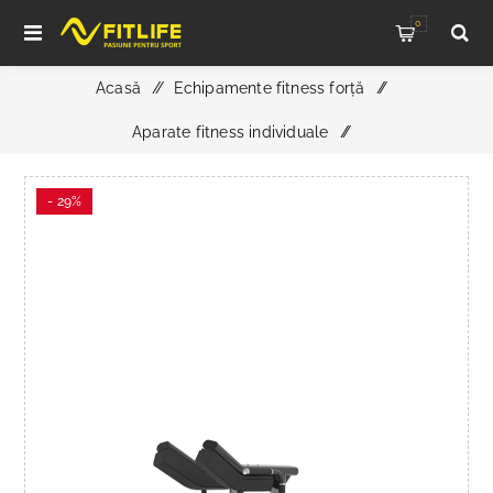
0
Acasă
/
Echipamente fitness forță
/
Aparate fitness individuale
/
Aparat V Squat SH-G6913,SHUA
- 29%