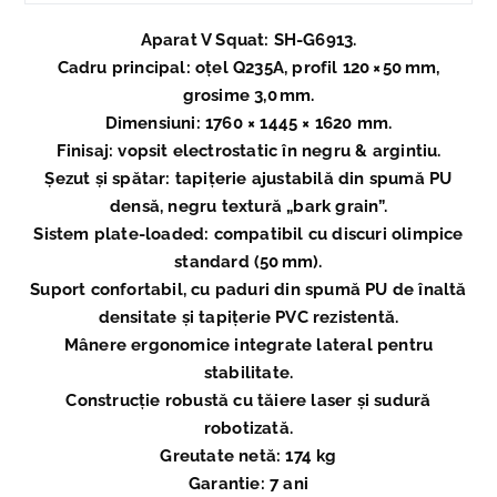
Aparat V Squat: SH-G6913.
Cadru principal: oțel Q235A, profil 120 × 50 mm,
grosime 3,0 mm.
Dimensiuni: 1760 × 1445 × 1620 mm.
Finisaj: vopsit electrostatic în negru & argintiu.
Șezut și spătar: tapițerie ajustabilă din spumă PU
densă, negru textură „bark grain”.
Sistem plate-loaded: compatibil cu discuri olimpice
standard (50 mm).
Suport confortabil, cu paduri din spumă PU de înaltă
densitate și tapițerie PVC rezistentă.
Mânere ergonomice integrate lateral pentru
stabilitate.
Construcție robustă cu tăiere laser și sudură
robotizată.
Greutate netă: 174 kg
Garantie: 7 ani