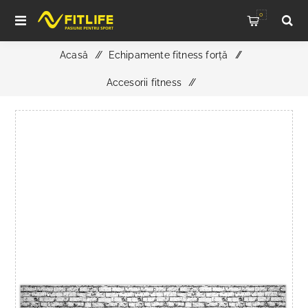
0
Acasă
/
Echipamente fitness forță
/
Accesorii fitness
/
ATX® Banner textil – logo ATX negru pe perete alb din
piatră – 200 x 125 cm