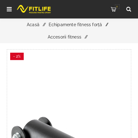
0
Acasă
/
Echipamente fitness forță
/
Accesorii fitness
/
ATX Barbell Hinge steckbar Core Trainer Landmine Post
- 2%
profesional