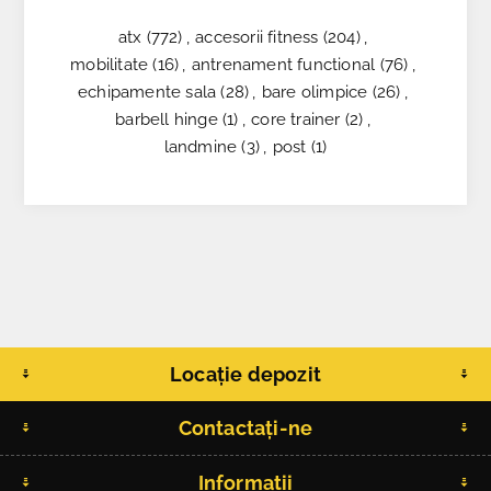
atx
(772)
,
accesorii fitness
(204)
,
mobilitate
(16)
,
antrenament functional
(76)
,
echipamente sala
(28)
,
bare olimpice
(26)
,
barbell hinge
(1)
,
core trainer
(2)
,
landmine
(3)
,
post
(1)
Locație depozit
Contactați-ne
Informatii