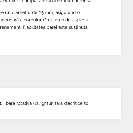
ieturilor în timpul antrenamentelor intense.
l are un diametru de 25 mm, asigurând o
perioară a corpului. Greutatea de 2,3 kg și
enament. Fiabilitatea barei este susținută
4)
,
bara rotativa
(2)
,
grifuri fara diacritice
(1)