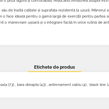
 o priză sigură și confortabilă, reducând tensiunea asupra înche
l său de înaltă calitate și suprafața rezistentă la uzură. Mâneru
 o face ideală pentru o gamă largă de exerciții pentru partea su
o manevrare ușoară și o integrare facilă în orice rutină de antr
Etichete de produs
 sala
(73)
,
bara dreapta
(43)
,
antrenament cablu
(4)
,
black line
(