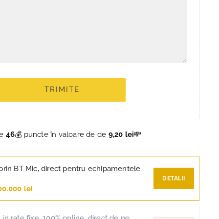
TRIMITE
ce
46
💰 puncte în valoare de de
9,20 lei
💸
prin BT Mic, direct pentru echipamentele
DETALII
00.000 lei
in rate fixe, 100% online, direct de pe