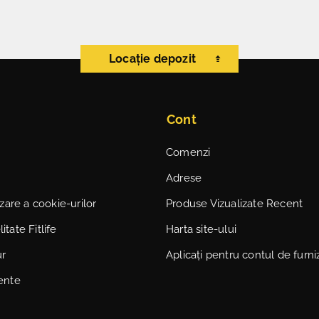
Locație depozit
Cont
Comenzi
Adrese
lizare a cookie-urilor
Produse Vizualizate Recent
itate Fitlife
Harta site-ului
ur
Aplicați pentru contul de furni
vente