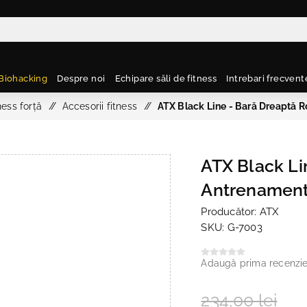
Biohacking
Despre noi
Echipare săli de fitness
Intrebari frecvent
ess forță
/
Accesorii fitness
/
ATX Black Line - Bară Dreaptă R
ATX Black Li
Antrenamen
Producător:
ATX
SKU:
G-7003
Adaugă prima recenzi
234,00 lei