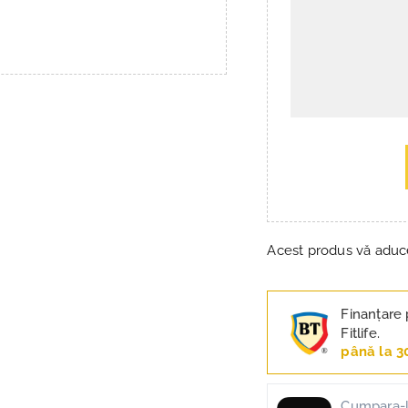
Acest produs vă adu
Finanțare 
Fitlife.
până la 3
Cumpara-l 