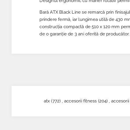
Designul ergonomic cu mâner rotativ permite
Bară ATX Black Line se remarcă prin finisaju
prindere fermă, iar lungimea utilă de 430 mm
construcția compactă de 510 x 120 mm permit 
de o garanție de 3 ani oferită de producător.
atx
(772)
,
accesorii fitness
(204)
,
accesorii