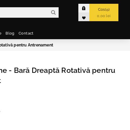
Cos
0
0,00 lei
e
Blog
Contact
otativă pentru Antrenament
ne - Bară Dreaptă Rotativă pentru
t
e