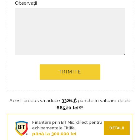
Observații
TRIMITE
Acest produs vă aduce
3326
💰 puncte în valoare de de
665,20 lei
💸
Finanțare prin BT Mic, direct pentru
echipamentele Fitlife.
DETALII
până la 300.000 lei