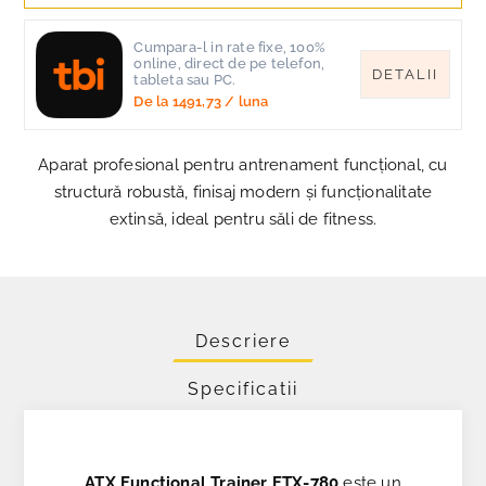
Cumpara-l in rate fixe, 100%
online, direct de pe telefon,
DETALII
tableta sau PC.
De la
1491,73
/ luna
Aparat profesional pentru antrenament funcțional, cu
structură robustă, finisaj modern și funcționalitate
extinsă, ideal pentru săli de fitness.
Descriere
Specificatii
ATX Functional Trainer FTX-780
este un