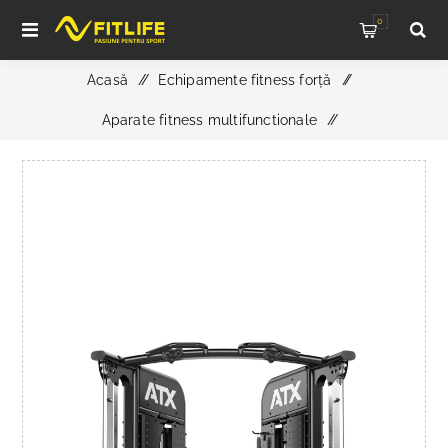
0
Acasă
/
Echipamente fitness forță
/
Aparate fitness multifunctionale
/
ATX Functional Trainer FTX-780 - Aparat profesional
multifunctional pentru antrenament functional