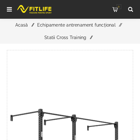
0
Acasă
/
Echipamente antrenament funcțional
/
Statii Cross Training
/
ATX Functional Wall Rig 700 Basic 2 – Rig Profesional de
Perete pentru Functional Training și Cross Training