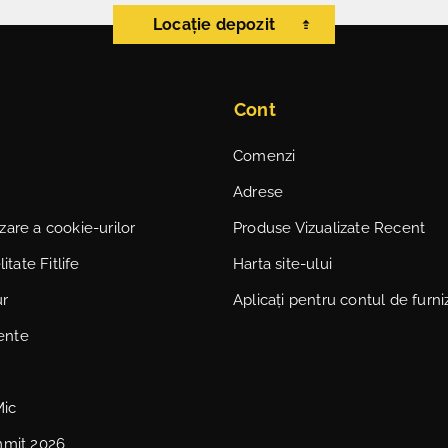
Locație depozit
Cont
Comenzi
Adrese
lizare a cookie-urilor
Produse Vizualizate Recent
itate Fitlife
Harta site-ului
ur
Aplicați pentru contul de furni
vente
Mic
mmit 2026