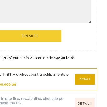
TRIMITE
ce
712
💰 puncte în valoare de de
142,40 lei
💸
prin BT Mic, direct pentru echipamentele
DETALII
00.000 lei
in rate fixe, 100% online, direct de pe
ableta sau PC.
DETALII