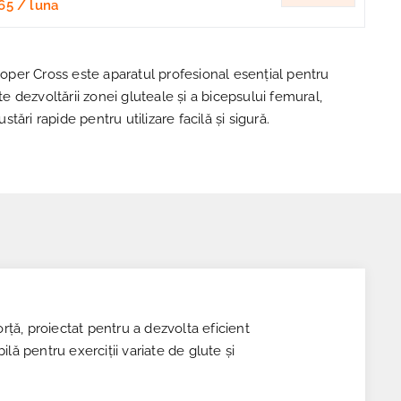
65
/ luna
er Cross este aparatul profesional esențial pentru
 dezvoltării zonei gluteale și a bicepsului femural,
justări rapide pentru utilizare facilă și sigură.
ță, proiectat pentru a dezvolta eficient
ilă pentru exerciții variate de glute și