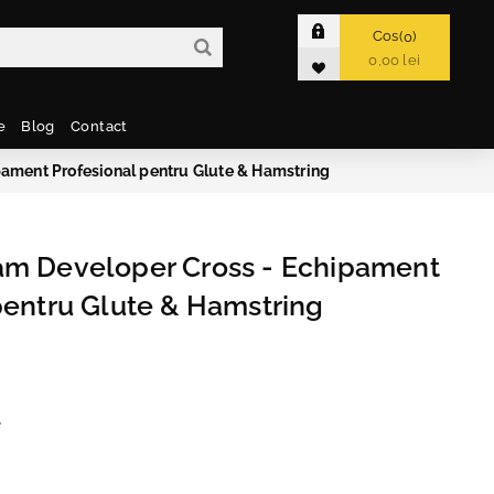
Cos
0
0,00 lei
e
Blog
Contact
ament Profesional pentru Glute & Hamstring
am Developer Cross - Echipament
pentru Glute & Hamstring
e