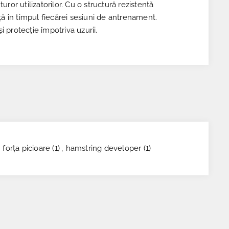
or utilizatorilor. Cu o structură rezistentă
 în timpul fiecărei sesiuni de antrenament.
 protecție împotriva uzurii.
,
forța picioare
(1)
,
hamstring developer
(1)