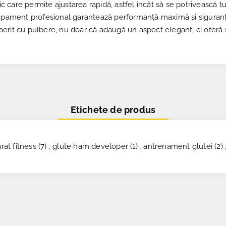
are permite ajustarea rapidă, astfel încât să se potrivească tutur
hipament profesional garantează performanță maximă și siguranță
rit cu pulbere, nu doar că adaugă un aspect elegant, ci oferă și
Etichete de produs
rat fitness
(7)
,
glute ham developer
(1)
,
antrenament glutei
(2)