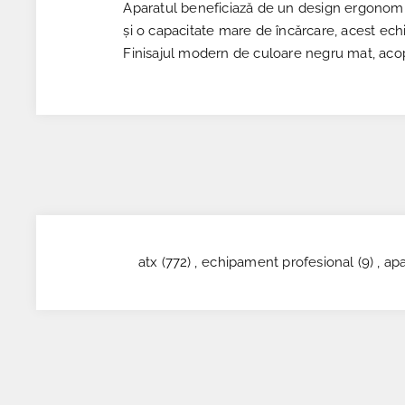
Aparatul beneficiază de un design ergonomic c
și o capacitate mare de încărcare, acest ec
Finisajul modern de culoare negru mat, acope
atx
(772)
,
echipament profesional
(9)
,
apa