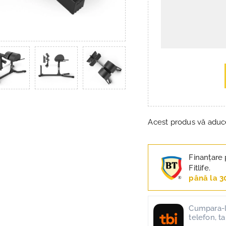
Acest produs vă adu
Finanțare 
Fitlife.
până la 3
Cumpara-l 
telefon, t