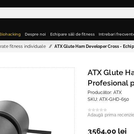
Biohacking
Despre noi
Echipare săli de fitness
Intrebari frecvent
rate fitness individuale
/
ATX Glute Ham Developer Cross - Echip
ATX Glute H
Profesional 
Producător:
ATX
SKU:
ATX-GHD-650
Adaugă prima recenzi
3564,00 lei