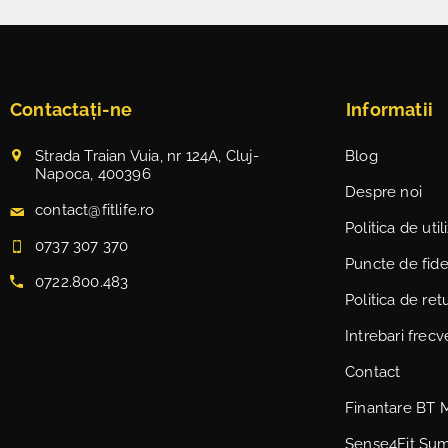
Contactați-ne
Informatii
Strada Traian Vuia, nr 124A, Cluj-
Blog
Napoca, 400396
Despre noi
contact@fitlife.ro
Politica de uti
0737 307 370
Puncte de fidel
0722.800.483
Politica de ret
Intrebari frec
Contact
Finantare BT 
Sense4Fit Su