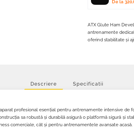
De la
320,
ATX Glute Ham Develop
antrenamente dedicate
oferind stabilitate și a
Descriere
Specificatii
aparat profesional esențial pentru antrenamente intensive de for
onstrucția sa robustă și durabilă asigură o platformă sigură și stab
fitness comerciale, cât și pentru antrenamentele avansate acasă.