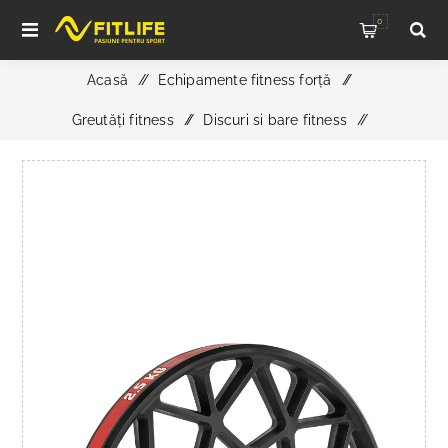
0
Acasă
/
Echipamente fitness forță
/
Greutăți fitness
/
Discuri si bare fitness
/
ATX Hantelscheibe Technikscheibe 2.5 kg - Disc
antrenament pentru bara 50mm