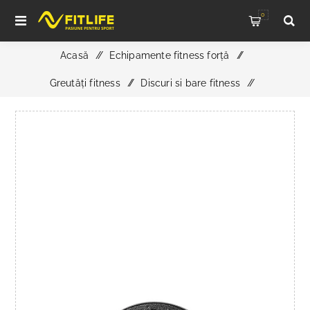
0
Acasă
/
Echipamente fitness forță
/
Greutăți fitness
/
Discuri si bare fitness
/
ATX Hantelscheiben Guss 50 mm 2,5 kg