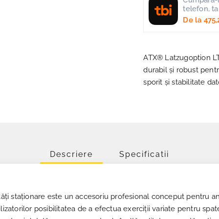
Cumpara-l 
telefon, t
De la
475,
ATX® Latzugoption LTO
durabil și robust pent
sporit și stabilitate dat
Descriere
Specificatii
i staționare este un accesoriu profesional conceput pentru ant
lizatorilor posibilitatea de a efectua exerciții variate pentru sp