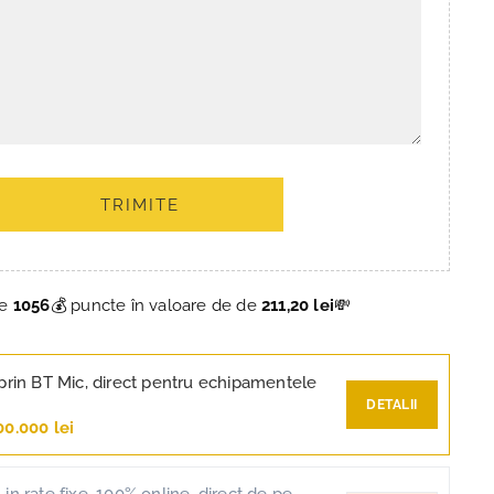
TRIMITE
ce
1056
💰 puncte în valoare de de
211,20 lei
💸
prin BT Mic, direct pentru echipamentele
DETALII
00.000 lei