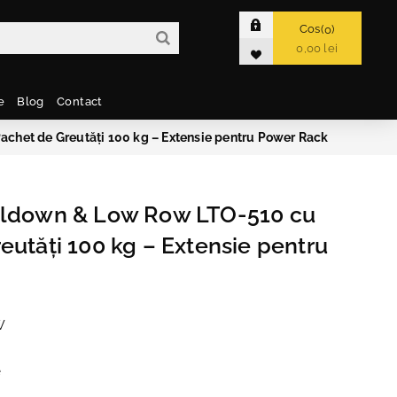
Cos
0
0,00 lei
e
Blog
Contact
chet de Greutăți 100 kg – Extensie pentru Power Rack
lldown & Low Row LTO-510 cu
eutăți 100 kg – Extensie pentru
W
e