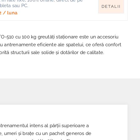
in rate fixe, 100% online, direct de pe
ableta sau PC.
DETALII
2
/ luna
-510 cu 100 kg greutăți staționare este un accesoriu
ru antrenamente eficiente ale spatelui, ce oferă confort
orită structurii sale solide și dotărilor de calitate.
renamentul intens al părții superioare a
ate, umeri și brațe cu un pachet generos de