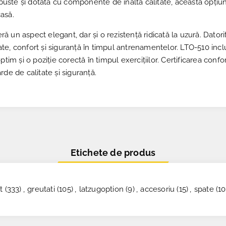
obuste și dotată cu componente de înaltă calitate, această opțiun
casă.
eră un aspect elegant, dar și o rezistență ridicată la uzură. Dator
itate, confort și siguranță în timpul antrenamentelor. LTO-510 inc
tim și o poziție corectă în timpul exercițiilor. Certificarea conf
de de calitate și siguranță.
Etichete de produs
t
(333)
,
greutati
(105)
,
latzugoption
(9)
,
accesoriu
(15)
,
spate
(10