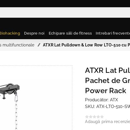
Biohacking
Despre noi
Echipare săli de fitness
Intrebari frecvent
s multifunctionale
/
ATXR Lat Pulldown & Low Row LTO-510 cu Pa
ATXR Lat Pu
Pachet de Gr
Power Rack
Producător:
ATX
SKU:
ATX-LTO-510-S
Adaugă prima recenzi