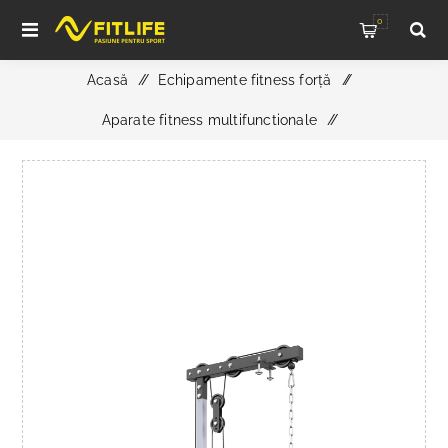
0
Acasă
/
Echipamente fitness forță
/
Aparate fitness multifunctionale
/
ATX Lat Pulldown & Low Row LTO-510 Plate Load –
Extensie pentru Power Rack 510