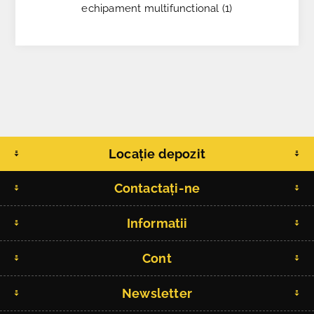
echipament multifunctional
(1)
Locație depozit
Contactați-ne
Informatii
Cont
Newsletter