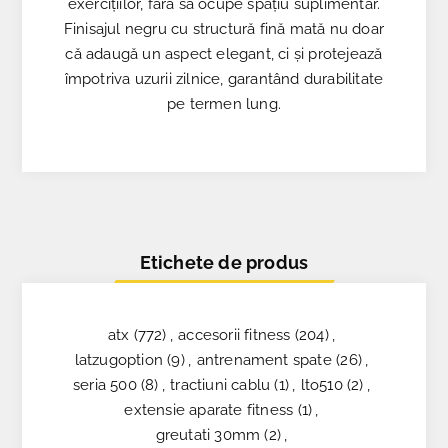
exercițiilor, fără să ocupe spațiu suplimentar.
Finisajul negru cu structură fină mată nu doar
că adaugă un aspect elegant, ci și protejează
împotriva uzurii zilnice, garantând durabilitate
pe termen lung.
Etichete de produs
atx
(772)
,
accesorii fitness
(204)
,
latzugoption
(9)
,
antrenament spate
(26)
,
seria 500
(8)
,
tractiuni cablu
(1)
,
lto510
(2)
,
extensie aparate fitness
(1)
,
greutati 30mm
(2)
,