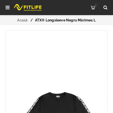
0
Acasă
/
ATX® Longsleeve Negru Mărimea L