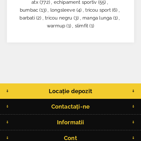
atx
(772)
,
echipament sportiv
(55)
,
bumbac
(13)
,
longsleeve
(4)
,
tricou sport
(6)
,
barbati
(2)
,
tricou negru
(3)
,
manga lunga
(1)
,
warmup
(1)
,
slimfit
(1)
Locație depozit
Contactați-ne
Informatii
Cont