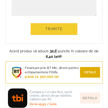
TRIMITE
Acest produs vă aduce
32
💰 puncte în valoare de de
6,40 lei
💸
Finanțare prin BT Mic, direct pentru
echipamentele Fitlife.
DETALII
până la 300.000 lei
Cumpara-l in rate fixe, 100%
online, direct de pe telefon,
DETALII
tableta sau PC.
De la
15,93
/ luna