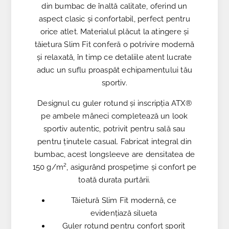
din bumbac de înaltă calitate, oferind un
aspect clasic și confortabil, perfect pentru
orice atlet. Materialul plăcut la atingere și
tăietura Slim Fit conferă o potrivire modernă
și relaxată, în timp ce detaliile atent lucrate
aduc un suflu proaspăt echipamentului tău
sportiv.
Designul cu guler rotund și inscripția ATX®
pe ambele mâneci completează un look
sportiv autentic, potrivit pentru sală sau
pentru ținutele casual. Fabricat integral din
bumbac, acest longsleeve are densitatea de
150 g/m², asigurând prospețime și confort pe
toată durata purtării.
Tăietură Slim Fit modernă, ce
evidențiază silueta
Guler rotund pentru confort sporit