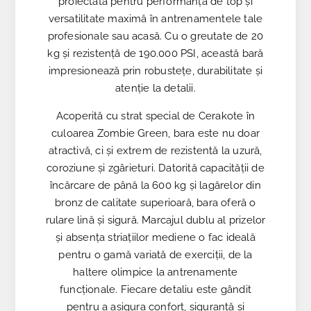
proiectată pentru performanță de top și
versatilitate maximă în antrenamentele tale
profesionale sau acasă. Cu o greutate de 20
kg și rezistență de 190.000 PSI, această bară
impresionează prin robustețe, durabilitate și
atenție la detalii.
Acoperită cu strat special de Cerakote în
culoarea Zombie Green, bara este nu doar
atractivă, ci și extrem de rezistentă la uzură,
coroziune și zgârieturi. Datorită capacității de
încărcare de până la 600 kg și lagărelor din
bronz de calitate superioară, bara oferă o
rulare lină și sigură. Marcajul dublu al prizelor
și absența striațiilor mediene o fac ideală
pentru o gamă variată de exerciții, de la
haltere olimpice la antrenamente
funcționale. Fiecare detaliu este gândit
pentru a asigura confort, siguranță și