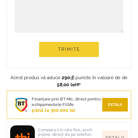
TRIMITE
Acest produs vă aduce
290
💰 puncte în valoare de de
58,00 lei
💸
Finanțare prin BT Mic, direct pentru
echipamentele Fitlife.
DETALII
până la 300.000 lei
Cumpara-l in rate fixe, 100%
online, direct de pe telefon,
DETALII