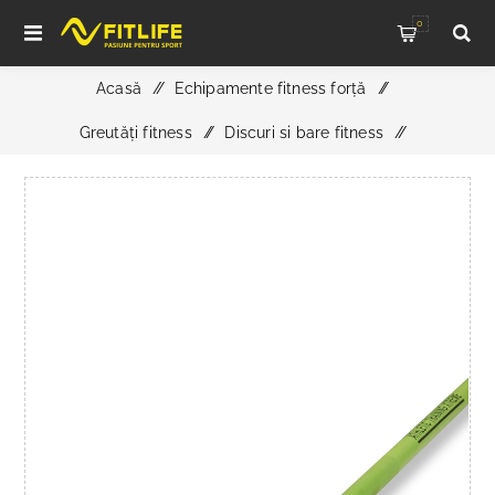
0
Acasă
/
Echipamente fitness forță
/
Greutăți fitness
/
Discuri si bare fitness
/
ATX Multi Bar 20 kg 190K Zombie Green Cerakote