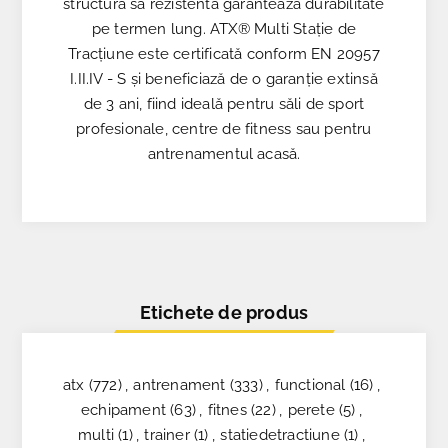
structura sa rezistentă garantează durabilitate
pe termen lung. ATX® Multi Stație de
Tracțiune este certificată conform EN 20957
I.II.IV - S și beneficiază de o garanție extinsă
de 3 ani, fiind ideală pentru săli de sport
profesionale, centre de fitness sau pentru
antrenamentul acasă.
Etichete de produs
atx
(772)
,
antrenament
(333)
,
functional
(16)
,
echipament
(63)
,
fitnes
(22)
,
perete
(5)
,
multi
(1)
,
trainer
(1)
,
statiedetractiune
(1)
,