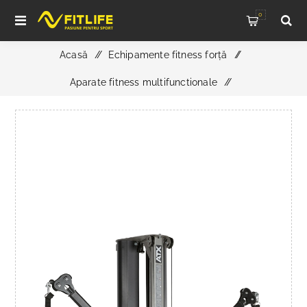
0
Acasă
/
Echipamente fitness forță
/
Aparate fitness multifunctionale
/
ATX® Multi Stație de Tracțiune - Functional Trainer - pentru
montare pe perete