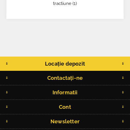
tractiune
(1)
Locație depozit
Contactați-ne
Informatii
Cont
Newsletter