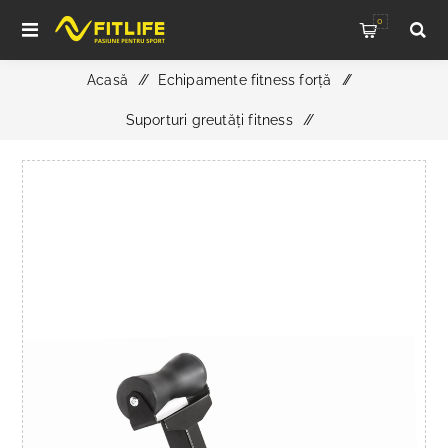
0
Acasă
/
Echipamente fitness forță
/
Suporturi greutăți fitness
/
ATX Rotation Trainer Backup - Suport pentru gantere și
accesorii