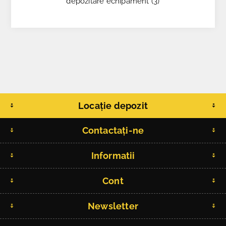
depozitare echipament
(3)
Locație depozit
Contactați-ne
Informatii
Cont
Newsletter