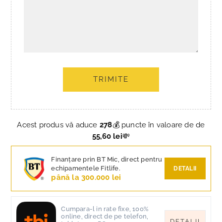
TRIMITE
Acest produs vă aduce
278
💰 puncte în valoare de de
55,60 lei
💸
Finanțare prin BT Mic, direct pentru
echipamentele Fitlife.
DETALII
până la 300.000 lei
Cumpara-l in rate fixe, 100%
online, direct de pe telefon,
DETALII