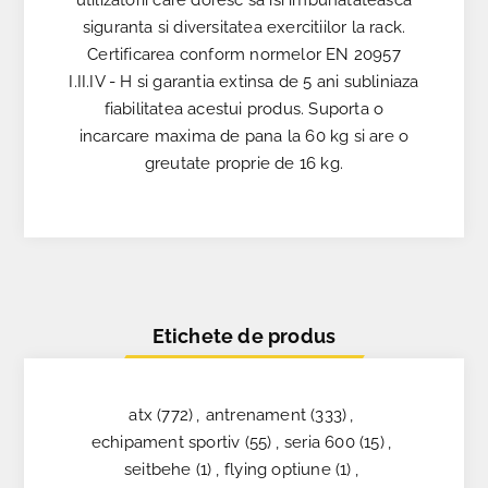
utilizatorii care doresc sa isi imbunatateasca
siguranta si diversitatea exercitiilor la rack.
Certificarea conform normelor EN 20957
I.II.IV - H si garantia extinsa de 5 ani subliniaza
fiabilitatea acestui produs. Suporta o
incarcare maxima de pana la 60 kg si are o
greutate proprie de 16 kg.
Etichete de produs
atx
(772)
,
antrenament
(333)
,
echipament sportiv
(55)
,
seria 600
(15)
,
seitbehe
(1)
,
flying optiune
(1)
,