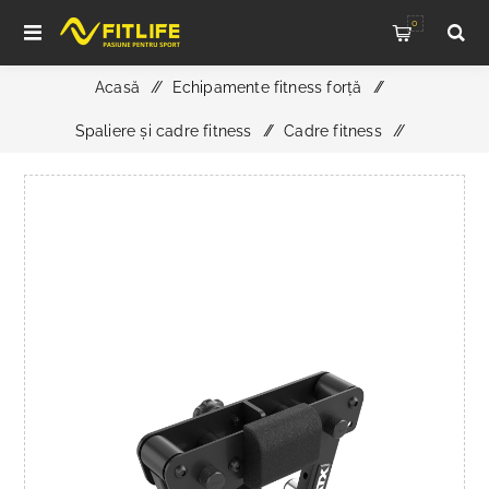
0
Acasă
/
Echipamente fitness forță
/
Spaliere și cadre fitness
/
Cadre fitness
/
ATX Seithebe - Optiune Flying pentru Racks